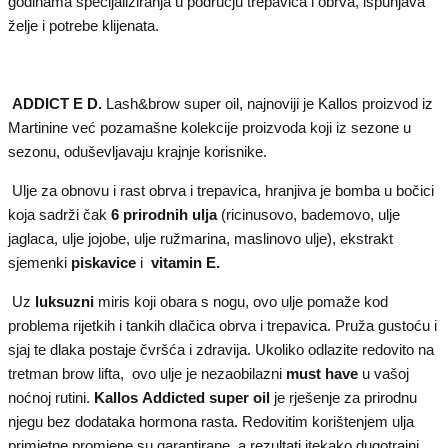
godinama specijaliziranja u području trepavica i obrva, ispunjava
želje i potrebe klijenata.
ADDICT E D.
Lash&brow super oil, najnoviji je Kallos proizvod iz
Martinine već pozamašne kolekcije proizvoda koji iz sezone u
sezonu, oduševljavaju krajnje korisnike.
Ulje za obnovu i rast obrva i trepavica, hranjiva je bomba u bočici
koja sadrži čak
6 prirodnih ulja
(ricinusovo, bademovo, ulje
jaglaca, ulje jojobe, ulje ružmarina, maslinovo ulje), ekstrakt
sjemenki
piskavice
i
vitamin E.
Uz
luksuzni
miris koji obara s nogu, ovo ulje pomaže kod
problema rijetkih i tankih dlačica obrva i trepavica. Pruža gustoću i
sjaj te dlaka postaje čvršća i zdravija. Ukoliko odlazite redovito na
tretman brow lifta, ovo ulje je nezaobilazni
must have
u vašoj
noćnoj rutini.
Kallos
Addicted super oil
je rješenje za prirodnu
njegu bez dodataka hormona rasta. Redovitim korištenjem ulja
primjetne promjene su garantirane, a rezultati itekako dugotrajni.