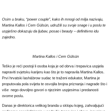
Osim u braku, “power couple”, kako ih mnogi od milja nazivaju,
Martina Kallos i Cem Gülsün, udružili su svoje snage i u poslu te
uspješno dokazuju da ljubav, posao i beauty – definitivno idu
zajedno.
Martina Kallos i Cem Gülsün
Teško je reći postoji li osoba koja je od obrva i trepavica uspjela
napraviti svjetsku karijeru kao što je to napravila Martina Kallos.
Prvi hrvatski lash&brow sudac te traženi edukator, Martina je
proputovala pola svijeta te osvojila brojna priznanja i nagrade što i
više nego dovoljno govori o njezinim uspjesima i predanosti
ovome poslu.
Danas je direktorica velikog branda u sklopu kojeg, zahvaljujući