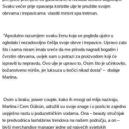
Svaku večer prije spavanja koristite ulje te priuštite svojim
obrvama i trepavicama vlastiti mirisni spa tretman.
“Apsolutno razumijem svaku ženu koja se pogleda ujutro u
ogledalo i nezadovoljno češlja svoje obrve i trepavice. Upravo zato
što i sama nisam imala sreće da me priroda nagradi bogatim i
čvrstim obrvama, uvijek sam u potrazi za proizvodom koji će
ispraviti tu nepravdu. Ovo ulje je upravo to. Osim što je učinkovito,
božanstveno miriše, jer luksuza u bočici nikad dosta” – dodaje
Martina.
Osim u braku, power couple, kako ih mnogi od milja nazivaju,
Martina i Cem Gülsün, udružili su svoje snage i u poslu te zajedno
uspješno rastu u poduzetničkim vodama. Ona – beauty stručnjak
te predvodnica lash&brow trendova na našem području, a on –
bivši merchandise manager jedne od najvećih svjetskih