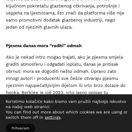
ključnom pokretaču glazbenog otkrivanja, potrošnje i
uspjeha na ljestvicama, što znači da platforma više nije
samo promotivni dodatak glazbenoj industriji, nego
jedan od njezinih glavnih ulaza.
Pjesma danas mora “raditi” odmah
Ako je nekad intro mogao trajati, ako je pjesma smjela
graditi atmosferu i odgađati isplatu, danas je pritisak
obrnut: mora se dogoditi nešto odmah. Upravo zato
mnogi autori i producenti sve češće otvaraju pjesmu
njezinim najupečatljivijim dijelom ili vrlo brzo dolaze do
hooka. Berklee je još 2023. vrlo jasno opisao tu
promjenu: osnovnu ideju pjesme koja bi nekad trajala
Koristimo kolačiće kako bismo vam pružili najbolje iskustvo
tri minute danas treba znati isporučiti u 30 sekundi. To
na našoj web stranici.
You can find out more about which cookies we are using or
nije samo stilski izbor, nego prilagodba načinu na koji
switch them off in
settings
.
publika sluša na platformama kratkog videa.
Prihvaćam