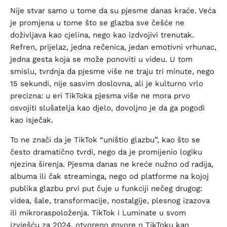
Nije stvar samo u tome da su pjesme danas kraće. Veća
je promjena u tome što se glazba sve češće ne
doživljava kao cjelina, nego kao izdvojivi trenutak.
Refren, prijelaz, jedna rečenica, jedan emotivni vrhunac,
jedna gesta koja se može ponoviti u videu. U tom
smislu, tvrdnja da pjesme više ne traju tri minute, nego
15 sekundi, nije sasvim doslovna, ali je kulturno vrlo
precizna: u eri TikToka pjesma više ne mora prvo
osvojiti slušatelja kao djelo, dovoljno je da ga pogodi
kao isječak.
To ne znači da je TikTok “uništio glazbu”, kao što se
često dramatično tvrdi, nego da je promijenio logiku
njezina širenja. Pjesma danas ne kreće nužno od radija,
albuma ili čak streaminga, nego od platforme na kojoj
publika glazbu prvi put čuje u funkciji nečeg drugog:
videa, šale, transformacije, nostalgije, plesnog izazova
ili mikroraspoloženja. TikTok i Luminate u svom
izvješću za 2024. otvoreno govore o TikToku kao