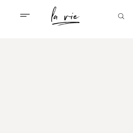
DRUŠTVO
,
ISTAKNUTO
TikTok je promijenio
glazbu: pjesme više ne
traju tri minute, nego
15 sekundi
6. OŽUJKA, 2026.