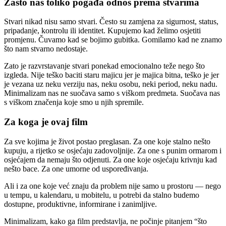
Zašto nas toliko pogađa odnos prema stvarima
Stvari nikad nisu samo stvari. Često su zamjena za sigurnost, status,
pripadanje, kontrolu ili identitet. Kupujemo kad želimo osjetiti
promjenu. Čuvamo kad se bojimo gubitka. Gomilamo kad ne znamo
što nam stvarno nedostaje.
Zato je razvrstavanje stvari ponekad emocionalno teže nego što
izgleda. Nije teško baciti staru majicu jer je majica bitna, teško je jer
je vezana uz neku verziju nas, neku osobu, neki period, neku nadu.
Minimalizam nas ne suočava samo s viškom predmeta. Suočava nas
s viškom značenja koje smo u njih spremile.
Za koga je ovaj film
Za sve kojima je život postao preglasan. Za one koje stalno nešto
kupuju, a rijetko se osjećaju zadovoljnije. Za one s punim ormarom i
osjećajem da nemaju što odjenuti. Za one koje osjećaju krivnju kad
nešto bace. Za one umorne od uspoređivanja.
Ali i za one koje već znaju da problem nije samo u prostoru — nego
u tempu, u kalendaru, u mobitelu, u potrebi da stalno budemo
dostupne, produktivne, informirane i zanimljive.
Minimalizam, kako ga film predstavlja, ne počinje pitanjem “što