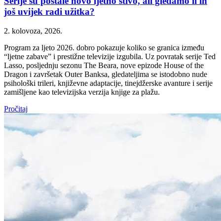
Serije su postale novo ljetno štivo, ali gledamo li ih
još uvijek radi užitka?
2. kolovoza, 2026.
Program za ljeto 2026. dobro pokazuje koliko se granica između
“ljetne zabave” i prestižne televizije izgubila. Uz povratak serije Ted
Lasso, posljednju sezonu The Beara, nove epizode House of the
Dragon i završetak Outer Banksa, gledateljima se istodobno nude
psihološki trileri, književne adaptacije, tinejdžerske avanture i serije
zamišljene kao televizijska verzija knjige za plažu.
Pročitaj