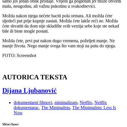
samo još jedan oblik prodaje. Vrijedi ga pogledati jer može otvoriti
malu, neugodnu, ali važnu pukotinu u svakodnevici.
Možda nakon njega nećete baciti pola ormara. Ali možda ćete
sljedeći put prije kupnje zastati. Možda ćete lakše reći ne. Možda
ćete shvatiti da dom nije skladište svih verzija sebe koje ste nekad
bile ili biste mogle postati.
Možda ćete, prvi put nakon dugo vremena, poželjeti manje. Ne
manje života. Nego manje svega što vam stoji na putu do njega.
FOTO: Screenshot
AUTORICA TEKSTA
Dijana Ljubanović
dokumentarni filmovi
,
minimalizam
,
Netflix
,
Netflix
dokumentarac
,
The Minimalists
,
The Minimalists: Less Is
Now
Slični članci