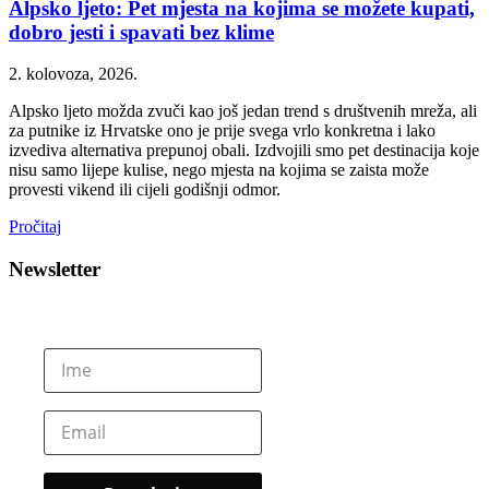
Alpsko ljeto: Pet mjesta na kojima se možete kupati,
dobro jesti i spavati bez klime
2. kolovoza, 2026.
Alpsko ljeto možda zvuči kao još jedan trend s društvenih mreža, ali
za putnike iz Hrvatske ono je prije svega vrlo konkretna i lako
izvediva alternativa prepunoj obali. Izdvojili smo pet destinacija koje
nisu samo lijepe kulise, nego mjesta na kojima se zaista može
provesti vikend ili cijeli godišnji odmor.
Pročitaj
Newsletter