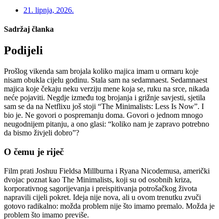
21. lipnja, 2026.
Sadržaj članka
Podijeli
Prošlog vikenda sam brojala koliko majica imam u ormaru koje
nisam obukla cijelu godinu. Stala sam na sedamnaest. Sedamnaest
majica koje čekaju neku verziju mene koja se, ruku na srce, nikada
neće pojaviti. Negdje između tog brojanja i grižnje savjesti, sjetila
sam se da na Netflixu još stoji “The Minimalists: Less Is Now”. I
bio je. Ne govori o pospremanju doma. Govori o jednom mnogo
neugodnijem pitanju, a ono glasi: “koliko nam je zapravo potrebno
da bismo živjeli dobro”?
O čemu je riječ
Film prati Joshuu Fieldsa Millburna i Ryana Nicodemusa, američki
dvojac poznat kao The Minimalists, koji su od osobnih kriza,
korporativnog sagorijevanja i preispitivanja potrošačkog života
napravili cijeli pokret. Ideja nije nova, ali u ovom trenutku zvuči
gotovo radikalno: možda problem nije što imamo premalo. Možda je
problem što imamo previše.