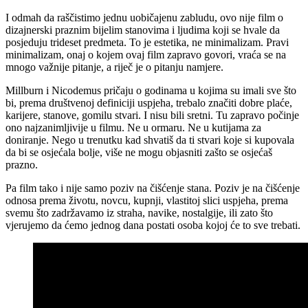
I odmah da raščistimo jednu uobičajenu zabludu, ovo nije film o
dizajnerski praznim bijelim stanovima i ljudima koji se hvale da
posjeduju trideset predmeta. To je estetika, ne minimalizam. Pravi
minimalizam, onaj o kojem ovaj film zapravo govori, vraća se na
mnogo važnije pitanje, a riječ je o pitanju namjere.
Millburn i Nicodemus pričaju o godinama u kojima su imali sve što
bi, prema društvenoj definiciji uspjeha, trebalo značiti dobre plaće,
karijere, stanove, gomilu stvari. I nisu bili sretni. Tu zapravo počinje
ono najzanimljivije u filmu. Ne u ormaru. Ne u kutijama za
doniranje. Nego u trenutku kad shvatiš da ti stvari koje si kupovala
da bi se osjećala bolje, više ne mogu objasniti zašto se osjećaš
prazno.
Pa film tako i nije samo poziv na čišćenje stana. Poziv je na čišćenje
odnosa prema životu, novcu, kupnji, vlastitoj slici uspjeha, prema
svemu što zadržavamo iz straha, navike, nostalgije, ili zato što
vjerujemo da ćemo jednog dana postati osoba kojoj će to sve trebati.