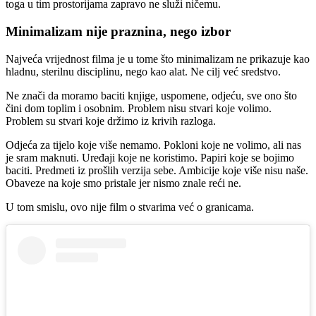
toga u tim prostorijama zapravo ne služi ničemu.
Minimalizam nije praznina, nego izbor
Najveća vrijednost filma je u tome što minimalizam ne prikazuje kao
hladnu, sterilnu disciplinu, nego kao alat. Ne cilj već sredstvo.
Ne znači da moramo baciti knjige, uspomene, odjeću, sve ono što
čini dom toplim i osobnim. Problem nisu stvari koje volimo.
Problem su stvari koje držimo iz krivih razloga.
Odjeća za tijelo koje više nemamo. Pokloni koje ne volimo, ali nas
je sram maknuti. Uređaji koje ne koristimo. Papiri koje se bojimo
baciti. Predmeti iz prošlih verzija sebe. Ambicije koje više nisu naše.
Obaveze na koje smo pristale jer nismo znale reći ne.
U tom smislu, ovo nije film o stvarima već o granicama.