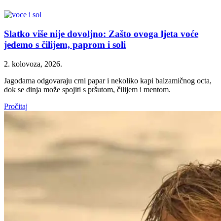
Slatko više nije dovoljno: Zašto ovoga ljeta voće
jedemo s čilijem, paprom i soli
2. kolovoza, 2026.
Jagodama odgovaraju crni papar i nekoliko kapi balzamičnog octa,
dok se dinja može spojiti s pršutom, čilijem i mentom.
Pročitaj