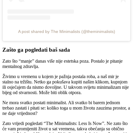
A post shared by The Minimalists (@theminimalists)
Zašto ga pogledati baš sada
Zato što “manje” danas više nije estetska poza. Postalo je pitanje
mentalnog zdravlja.
Živimo u vremenu u kojem je pažnja postala roba, a naš mir je
stalno na tržištu. Netko ga pokušava kupiti našim klikom, kupnjom
ili osjećajem da nismo dovoljne. U takvom svijetu minimalizam nije
bijeg od stvarnosti. Može biti oblik otpora.
Ne mora svatko postati minimalist. Ali svatko bi barem jednom
trebao zastati i pitati se: koliko toga u mom životu zauzima prostor, a
ne daje vrijednost?
Zato vrijedi pogledati “The Minimalists: Less Is Now”. Ne zato što
će vam promijeniti život u sat vremena, takva obećanja su obično