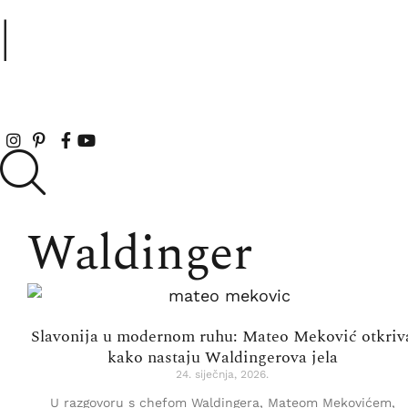
|
Waldinger
Slavonija u modernom ruhu: Mateo Meković otkriv
kako nastaju Waldingerova jela
24. siječnja, 2026.
U razgovoru s chefom Waldingera, Mateom Mekovićem,