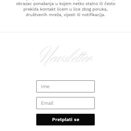
obrazac ponašanja u kojem netko stalno ili često
prekida kontakt licem u lice zbog poruka,
društvenih mreža, vijesti ili notifikacija.
Newsletter