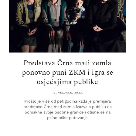
Predstava Črna mati zemla
ponovno puni ZKM i igra se
osjećajima publike
19. VELJAČE, 2023.
Prošlo je više od pet godina kada je premijera
predstave Črna mati zemla izazvala publiku da
pomakne svoje osobne granice i otisne se na
psihološko putovanje