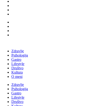
Zdravlje
Psihologija
Gastro
Lifestyle
Društvo
Kultura
O meni
Zdravlje
Psihologija
Gastro
Lifestyle
Društvo
Kultura