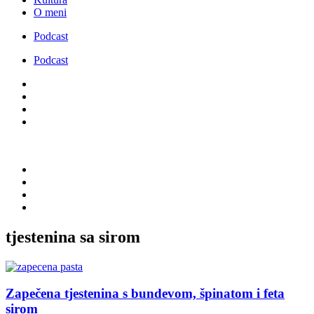
O meni
Podcast
Podcast
tjestenina sa sirom
Zapečena tjestenina s bundevom, špinatom i feta
sirom