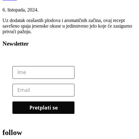
6. listopada, 2024.
Uz dodatak orašastih plodova i aromatičnih začina, ovaj recept
savršeno spaja jesenske okuse u jedinstveno jelo koje će zasigurno
privući pažnju.
Newsletter
follow