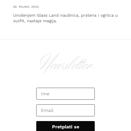
20. RUJNA, 2022.
Unošenjem Glass Land naušnica, prstena i ogrlica u
outfit, nastaje magija.
Newsletter