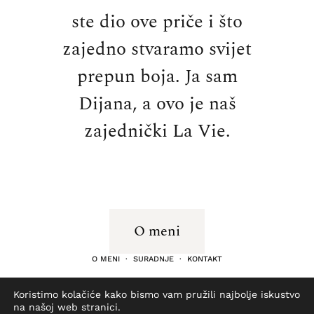
ste dio ove priče i što
zajedno stvaramo svijet
prepun boja. Ja sam
Dijana, a ovo je naš
zajednički La Vie.
O meni
O MENI
·
SURADNJE
·
KONTAKT
Koristimo kolačiće kako bismo vam pružili najbolje iskustvo
na našoj web stranici.