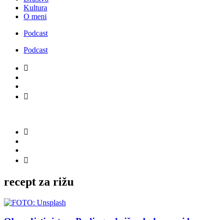
Kultura
O meni
Podcast
Podcast
recept za rižu