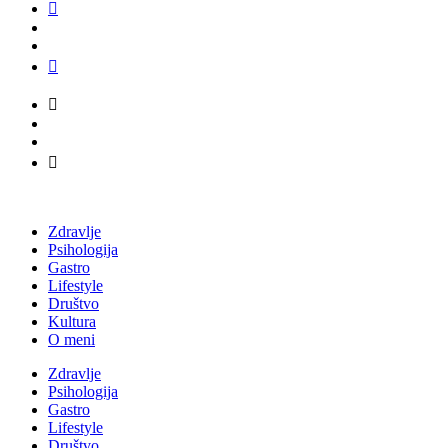
Zdravlje
Psihologija
Gastro
Lifestyle
Društvo
Kultura
O meni
Zdravlje
Psihologija
Gastro
Lifestyle
Društvo