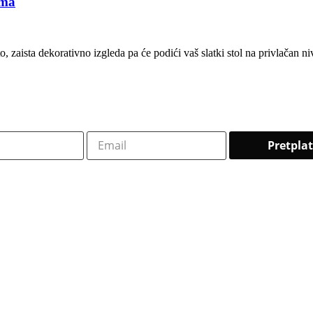
ama
, zaista dekorativno izgleda pa će podići vaš slatki stol na privlačan niv