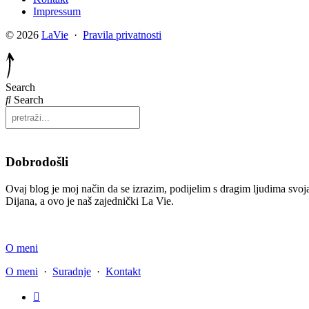
Impressum
© 2026
LaVie
·
Pravila privatnosti
Search
Search
Dobrodošli
Ovaj blog je moj način da se izrazim, podijelim s dragim ljudima svoja
Dijana, a ovo je naš zajednički La Vie.
O meni
O meni
·
Suradnje
·
Kontakt