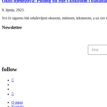
Okus djetinjstva: Puding od riže s kokosom i banan
8. lipnja, 2023.
Svi će sigurno biti oduševljeni okusom, mirisom, teksturom, a uz sve to
Newsletter
follow
O meni
Kontakt