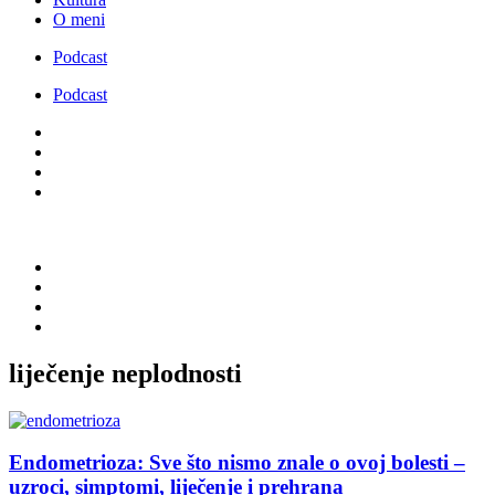
O meni
Podcast
Podcast
liječenje neplodnosti
Endometrioza: Sve što nismo znale o ovoj bolesti –
uzroci, simptomi, liječenje i prehrana