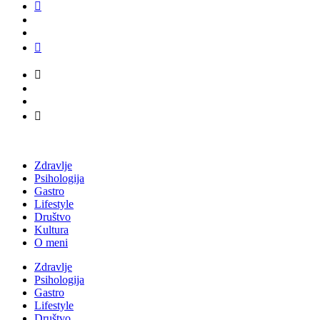
Zdravlje
Psihologija
Gastro
Lifestyle
Društvo
Kultura
O meni
Zdravlje
Psihologija
Gastro
Lifestyle
Društvo