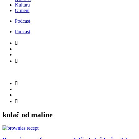
Kultura
O meni
Podcast
Podcast
kolač od maline