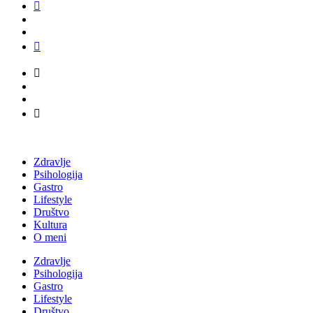
Zdravlje
Psihologija
Gastro
Lifestyle
Društvo
Kultura
O meni
Zdravlje
Psihologija
Gastro
Lifestyle
Društvo