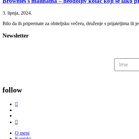
Brownies s malinama – neodoljiv kolač koji se lako 
3. lipnja, 2024.
Bilo da ih pripremate za obiteljsku večeru, druženje s prijateljima ili 
Newsletter
follow
O meni
Kontakt