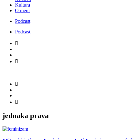
Kultura
O meni
Podcast
Podcast
jednaka prava