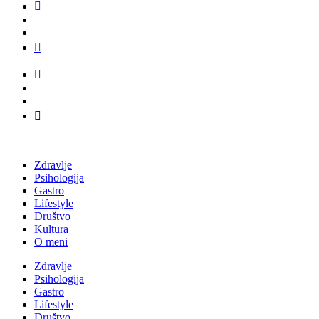
Zdravlje
Psihologija
Gastro
Lifestyle
Društvo
Kultura
O meni
Zdravlje
Psihologija
Gastro
Lifestyle
Društvo