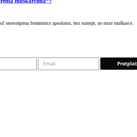
a prema muškarcima“?
atoč stereotipima feministice apsolutno, bez sumnje, ne mrze muškarce.