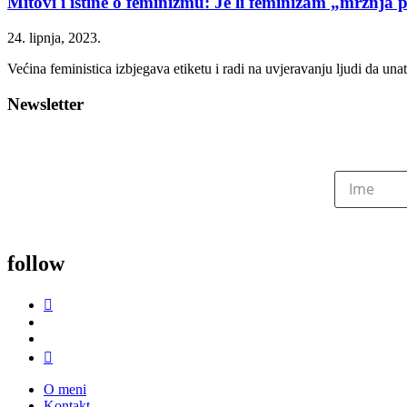
Mitovi i istine o feminizmu: Je li feminizam „mržnj
24. lipnja, 2023.
Većina feministica izbjegava etiketu i radi na uvjeravanju ljudi da un
Newsletter
follow
O meni
Kontakt