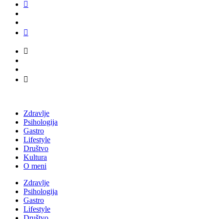
Zdravlje
Psihologija
Gastro
Lifestyle
Društvo
Kultura
O meni
Zdravlje
Psihologija
Gastro
Lifestyle
Društvo