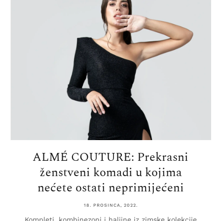
ALMÉ COUTURE: Prekrasni
ženstveni komadi u kojima
nećete ostati neprimijećeni
18. PROSINCA, 2022.
Kompleti, kombinezoni i haljine iz zimske kolekcije