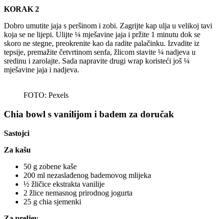
KORAK 2
Dobro umutite jaja s peršinom i zobi. Zagrijte kap ulja u velikoj tavi
koja se ne lijepi. Ulijte ¼ mješavine jaja i pržite 1 minutu dok se
skoro ne stegne, preokrenite kao da radite palačinku. Izvadite iz
tepsije, premažite četvrtinom senfa, žlicom stavite ¼ nadjeva u
sredinu i zarolajte. Sada napravite drugi wrap koristeći još ¼
mješavine jaja i nadjeva.
FOTO: Pexels
Chia bowl s vanilijom i badem za doručak
Sastojci
Za kašu
50 g zobene kaše
200 ml nezaslađenog bademovog mlijeka
½ žličice ekstrakta vanilije
2 žlice nemasnog prirodnog jogurta
25 g chia sjemenki
Za preljev