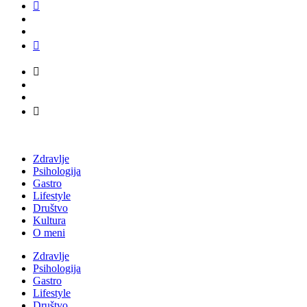
Zdravlje
Psihologija
Gastro
Lifestyle
Društvo
Kultura
O meni
Zdravlje
Psihologija
Gastro
Lifestyle
Društvo