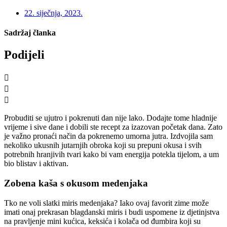
22. siječnja, 2023.
Sadržaj članka
Podijeli
Probuditi se ujutro i pokrenuti dan nije lako. Dodajte tome hladnije
vrijeme i sive dane i dobili ste recept za izazovan početak dana. Zato
je važno pronaći način da pokrenemo umorna jutra. Izdvojila sam
nekoliko ukusnih jutarnjih obroka koji su prepuni okusa i svih
potrebnih hranjivih tvari kako bi vam energija potekla tijelom, a um
bio blistav i aktivan.
Zobena kaša s okusom medenjaka
Tko ne voli slatki miris medenjaka? Iako ovaj favorit zime može
imati onaj prekrasan blagdanski miris i budi uspomene iz djetinjstva
na pravljenje mini kućica, keksića i kolača od đumbira koji su