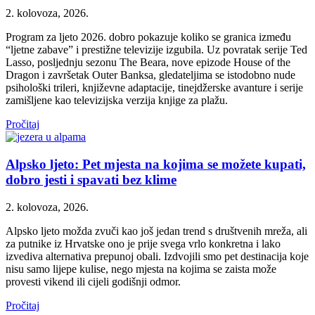
2. kolovoza, 2026.
Program za ljeto 2026. dobro pokazuje koliko se granica između
“ljetne zabave” i prestižne televizije izgubila. Uz povratak serije Ted
Lasso, posljednju sezonu The Beara, nove epizode House of the
Dragon i završetak Outer Banksa, gledateljima se istodobno nude
psihološki trileri, književne adaptacije, tinejdžerske avanture i serije
zamišljene kao televizijska verzija knjige za plažu.
Pročitaj
Alpsko ljeto: Pet mjesta na kojima se možete kupati,
dobro jesti i spavati bez klime
2. kolovoza, 2026.
Alpsko ljeto možda zvuči kao još jedan trend s društvenih mreža, ali
za putnike iz Hrvatske ono je prije svega vrlo konkretna i lako
izvediva alternativa prepunoj obali. Izdvojili smo pet destinacija koje
nisu samo lijepe kulise, nego mjesta na kojima se zaista može
provesti vikend ili cijeli godišnji odmor.
Pročitaj