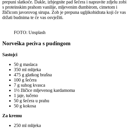
prepuni slatkoće. Dakle, izbjegnite pad šećera i napravite zdjelu zobi
s proteinskim prahom vanilije, mljevenim đumbirom, cimetom i
žličicom javorovog sirupa. Zob je prepuna ugljikohidrata koji će vas
držati budnima te će vas osvježiti.
FOTO: Unsplash
Norveška peciva s pudingom
Sastojci
50 g maslaca
350 ml mlijeka
475 g glatkog brašna
100 g šećera
7 g suhog kvasca
1½ žličice mljevenog kardamoma
1 jaje, tučeno
50 g šećera u prahu
50 g kokosa
Za kremu
250 ml mlijeka