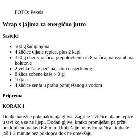
FOTO: Pexels
Wrap s jajima za energično jutro
Sastojci
500 g šampinjona
4 žličice uljane repice, plus 2 kapi
320 g cherry rajčica, prepolovljenih ili 8 rajčica, narezanih na
kolutove
2 velike šake peršina, sitno nasjeckanog
8 žlica zobene kaše (40 g)
10 jaja
4 žličice senfa u prahu pomiješanog s vodom
Priprema
KORAK 1
Deblje narežite pola pakiranja gljiva. Zagrijte 2 žličice uljane repice
u tavi koja se ne lijepi. Dodati gljive, kratko promiješati pa pržiti
poklopljeno na tavi 6-8 min. Umiješajte polovicu rajčica i kuhajte
još 1-2 minute bez poklopca dok ne omekšaju.