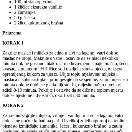
100 ml slatkog vrhnja
1 žličica ekstrakta vanilije
2 žumanjka
50 g šećera
2 žlice kukuruznog brašna
Priprema
KORAK 1
Zagrijte maslac i mlijeko zajedno u tavi na laganoj vatri dok se
maslac ne otopi. Maknite s vatre i ostavite da se hladi nekoliko
minuta dok ne postane mlako. U međuvremenu sipajte brašno, šećer,
kvasac, kardamom i ½ žličice soli u zdjelu samostojećeg miksera
opremljenog kukom za tijesto. Ulijte toplu mješavinu mlijeka i
maslaca u suhe sastojke i promiješajte da se sjedine, zatim mijesite 5
minuta dok ne dobijete glatko tijesto. Ili, mijesite ručno u velikoj
zdjeli 8-10 minuta. Pokrijte i ostavite da se diže na toplom mjestu
dok se tijesto ne udvostruči, oko 1 sat i 30 minuta.
KORAK 2
Za kremu zagrijte mlijeko, vrhnje i vaniliju u tavi na laganoj vatri
dok se ne počnu kuhati na pari. U velikoj zdjeli otpornoj na toplinu
pjenasto izmiješajte žumanjke, šećer i kukuruzno brašno, a zatim
postupno ulijevajte vruću mliječnu smjesu, neprestano miješajući.