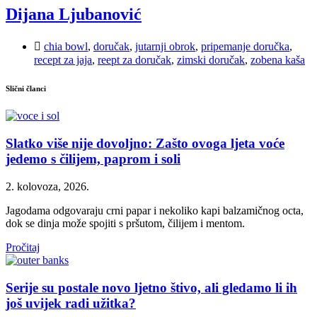
Dijana Ljubanović
chia bowl
,
doručak
,
jutarnji obrok
,
pripemanje doručka
,
recept za jaja
,
reept za doručak
,
zimski doručak
,
zobena kaša
Slični članci
Slatko više nije dovoljno: Zašto ovoga ljeta voće
jedemo s čilijem, paprom i soli
2. kolovoza, 2026.
Jagodama odgovaraju crni papar i nekoliko kapi balzamičnog octa,
dok se dinja može spojiti s pršutom, čilijem i mentom.
Pročitaj
Serije su postale novo ljetno štivo, ali gledamo li ih
još uvijek radi užitka?