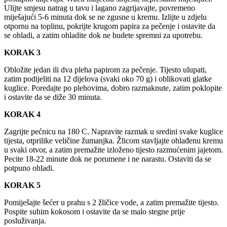
Ulijte smjesu natrag u tavu i lagano zagrijavajte, povremeno
miješajući 5-6 minuta dok se ne zgusne u kremu. Izlijte u zdjelu
otpornu na toplinu, pokrijte krugom papira za pečenje i ostavite da
se ohladi, a zatim ohladite dok ne budete spremni za upotrebu.
KORAK 3
Obložite jedan ili dva pleha papirom za pečenje. Tijesto ulupati,
zatim podijeliti na 12 dijelova (svaki oko 70 g) i oblikovati glatke
kuglice. Poredajte po plehovima, dobro razmaknute, zatim poklopite
i ostavite da se diže 30 minuta.
KORAK 4
Zagrijte pećnicu na 180 C. Napravite razmak u sredini svake kuglice
tijesta, otprilike veličine žumanjka. Žlicom stavljajte ohlađenu kremu
u svaki otvor, a zatim premažite izloženo tijesto razmućenim jajetom.
Pecite 18-22 minute dok ne porumene i ne narastu. Ostaviti da se
potpuno ohladi.
KORAK 5
Pomiješajte šećer u prahu s 2 žličice vode, a zatim premažite tijesto.
Pospite suhim kokosom i ostavite da se malo stegne prije
posluživanja.