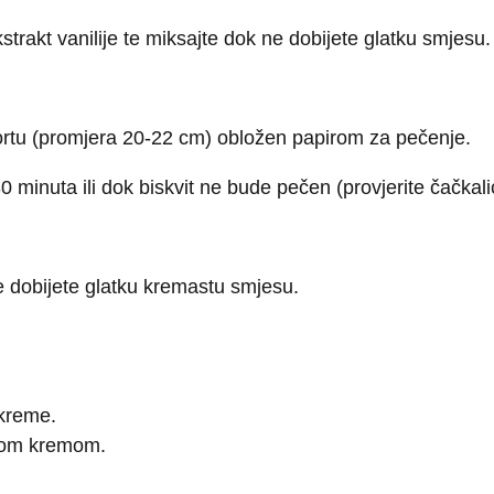
strakt vanilije te miksajte dok ne dobijete glatku smjesu.
 tortu (promjera 20-22 cm) obložen papirom za pečenje.
 minuta ili dok biskvit ne bude pečen (provjerite čačkal
ne dobijete glatku kremastu smjesu.
 kreme.
alom kremom.