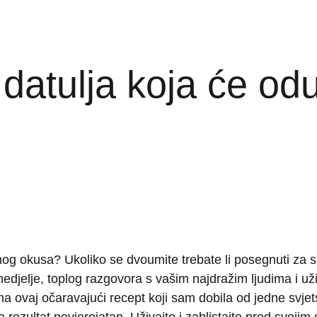
datulja koja će odu
nog okusa? Ukoliko se dvoumite trebate li posegnuti za s
 nedjelje, toplog razgovora s vašim najdražim ljudima i uži
ama ovaj očaravajući recept koji sam dobila od jedne svjet
je rezultat nevjerojatan. Uživajte i zablistajte pred svoji