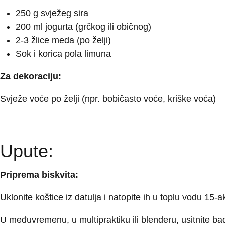
250 g svježeg sira
200 ml jogurta (grčkog ili običnog)
2-3 žlice meda (po želji)
Sok i korica pola limuna
Za dekoraciju:
Svježe voće po želji (npr. bobičasto voće, kriške voća)
Upute:
Priprema biskvita:
Uklonite koštice iz datulja i natopite ih u toplu vodu 15
U međuvremenu, u multipraktiku ili blenderu, usitnite b