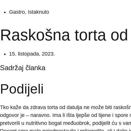
Gastro
,
Istaknuto
Raskošna torta od 
15. listopada, 2023.
Sadržaj članka
Podijeli
Tko kaže da zdrava torta od datulja ne može biti raskoš
odgovor je – naravno. Ima li išta ljepše od lijene i spore
pretvorili u nutritivno bogat međuobrok, podijelit ću s v
Recept smo malo pojednostavile i prilagodile, ali i dalje 