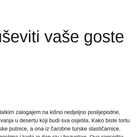
ševiti vaše goste
latkim zalogajem na kišno nedjeljno poslijepodne,
vanja u desertu koji budi sva osjetila. Kako biste tortu
ske putnice, a ona iz čarobne turske slastičarnice.
m gostima i kada je dan siv i bezvoljan. Ova rapsodija