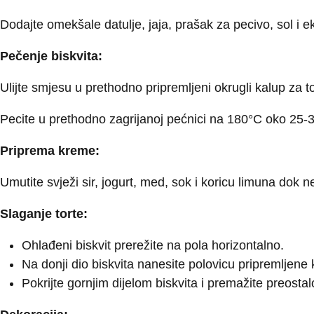
Dodajte omekšale datulje, jaja, prašak za pecivo, sol i ek
Pečenje biskvita:
Ulijte smjesu u prethodno pripremljeni okrugli kalup za
Pecite u prethodno zagrijanoj pećnici na 180°C oko 25-30
Priprema kreme:
Umutite svježi sir, jogurt, med, sok i koricu limuna dok 
Slaganje torte:
Ohlađeni biskvit prerežite na pola horizontalno.
Na donji dio biskvita nanesite polovicu pripremljene
Pokrijte gornjim dijelom biskvita i premažite preost