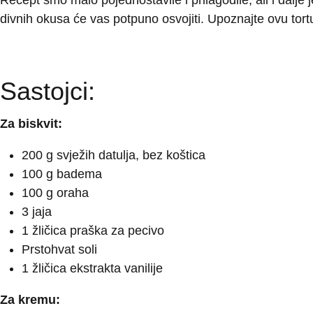
divnih okusa će vas potpuno osvojiti. Upoznajte ovu tortu
Sastojci:
Za biskvit:
200 g svježih datulja, bez koštica
100 g badema
100 g oraha
3 jaja
1 žličica praška za pecivo
Prstohvat soli
1 žličica ekstrakta vanilije
Za kremu: