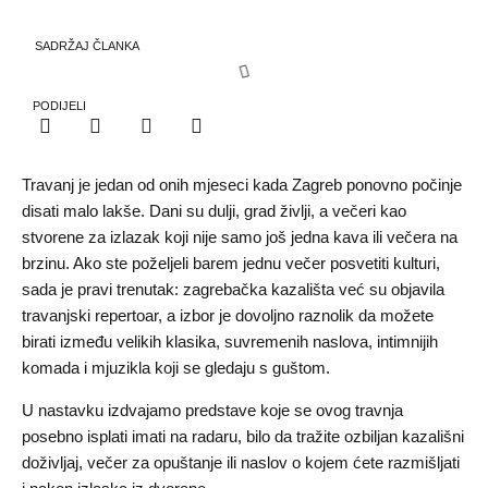
SADRŽAJ ČLANKA
PODIJELI
Travanj je jedan od onih mjeseci kada Zagreb ponovno počinje
disati malo lakše. Dani su dulji, grad življi, a večeri kao
stvorene za izlazak koji nije samo još jedna kava ili večera na
brzinu. Ako ste poželjeli barem jednu večer posvetiti kulturi,
sada je pravi trenutak: zagrebačka kazališta već su objavila
travanjski repertoar, a izbor je dovoljno raznolik da možete
birati između velikih klasika, suvremenih naslova, intimnijih
komada i mjuzikla koji se gledaju s guštom.
U nastavku izdvajamo predstave koje se ovog travnja
posebno isplati imati na radaru, bilo da tražite ozbiljan kazališni
doživljaj, večer za opuštanje ili naslov o kojem ćete razmišljati