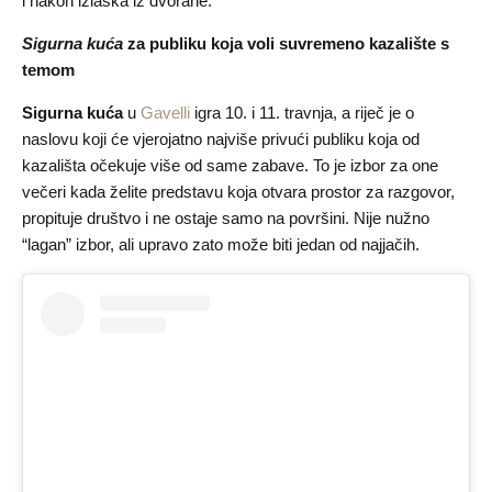
i nakon izlaska iz dvorane.
Sigurna kuća
za publiku koja voli suvremeno kazalište s
temom
Sigurna kuća
u
Gavelli
igra 10. i 11. travnja, a riječ je o
naslovu koji će vjerojatno najviše privući publiku koja od
kazališta očekuje više od same zabave. To je izbor za one
večeri kada želite predstavu koja otvara prostor za razgovor,
propituje društvo i ne ostaje samo na površini. Nije nužno
“lagan” izbor, ali upravo zato može biti jedan od najjačih.