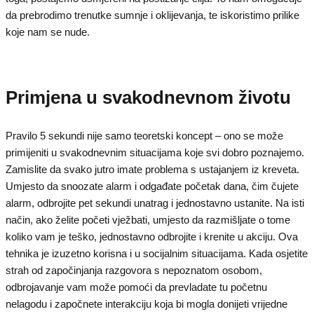
da prebrodimo trenutke sumnje i oklijevanja, te iskoristimo prilike
koje nam se nude.
Primjena u svakodnevnom životu
Pravilo 5 sekundi nije samo teoretski koncept – ono se može
primijeniti u svakodnevnim situacijama koje svi dobro poznajemo.
Zamislite da svako jutro imate problema s ustajanjem iz kreveta.
Umjesto da snoozate alarm i odgađate početak dana, čim čujete
alarm, odbrojite pet sekundi unatrag i jednostavno ustanite. Na isti
način, ako želite početi vježbati, umjesto da razmišljate o tome
koliko vam je teško, jednostavno odbrojite i krenite u akciju. Ova
tehnika je izuzetno korisna i u socijalnim situacijama. Kada osjetite
strah od započinjanja razgovora s nepoznatom osobom,
odbrojavanje vam može pomoći da prevladate tu početnu
nelagodu i započnete interakciju koja bi mogla donijeti vrijedne