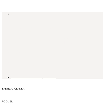
ISTAKNUTO
,
LIFESTYLE
Pravilo 5 sekundi:
Jednostavna metoda
za promjenu života
nabolje
26. KOLOVOZA, 2024.
SADRŽAJ ČLANKA
PODIJELI