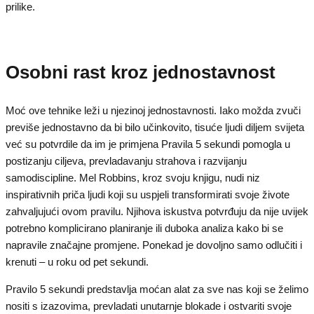
prilike.
Osobni rast kroz jednostavnost
Moć ove tehnike leži u njezinoj jednostavnosti. Iako možda zvuči
previše jednostavno da bi bilo učinkovito, tisuće ljudi diljem svijeta
već su potvrdile da im je primjena Pravila 5 sekundi pomogla u
postizanju ciljeva, prevladavanju strahova i razvijanju
samodiscipline. Mel Robbins, kroz svoju knjigu, nudi niz
inspirativnih priča ljudi koji su uspjeli transformirati svoje živote
zahvaljujući ovom pravilu. Njihova iskustva potvrđuju da nije uvijek
potrebno komplicirano planiranje ili duboka analiza kako bi se
napravile značajne promjene. Ponekad je dovoljno samo odlučiti i
krenuti – u roku od pet sekundi.
Pravilo 5 sekundi predstavlja moćan alat za sve nas koji se želimo
nositi s izazovima, prevladati unutarnje blokade i ostvariti svoje