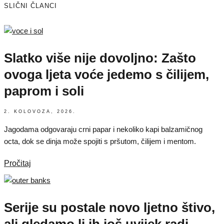
SLIČNI ČLANCI
Slatko više nije dovoljno: Zašto
ovoga ljeta voće jedemo s čilijem,
paprom i soli
2. KOLOVOZA, 2026.
Jagodama odgovaraju crni papar i nekoliko kapi balzamičnog
octa, dok se dinja može spojiti s pršutom, čilijem i mentom.
Pročitaj
Serije su postale novo ljetno štivo,
ali gledamo li ih još uvijek radi