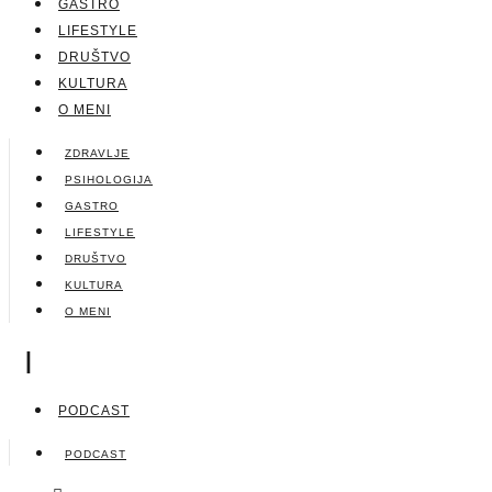
GASTRO
LIFESTYLE
DRUŠTVO
KULTURA
O MENI
ZDRAVLJE
PSIHOLOGIJA
GASTRO
LIFESTYLE
DRUŠTVO
KULTURA
O MENI
|
PODCAST
PODCAST