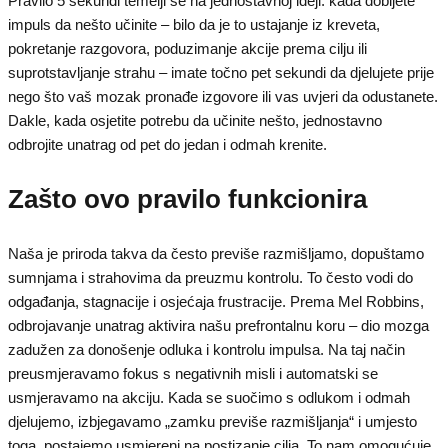
Pravilo 5 sekundi temelji se na jednostavnoj ideji: kada dobijete
impuls da nešto učinite – bilo da je to ustajanje iz kreveta,
pokretanje razgovora, poduzimanje akcije prema cilju ili
suprotstavljanje strahu – imate točno pet sekundi da djelujete prije
nego što vaš mozak pronađe izgovore ili vas uvjeri da odustanete.
Dakle, kada osjetite potrebu da učinite nešto, jednostavno
odbrojite unatrag od pet do jedan i odmah krenite.
Zašto ovo pravilo funkcionira
Naša je priroda takva da često previše razmišljamo, dopuštamo
sumnjama i strahovima da preuzmu kontrolu. To često vodi do
odgađanja, stagnacije i osjećaja frustracije. Prema Mel Robbins,
odbrojavanje unatrag aktivira našu prefrontalnu koru – dio mozga
zadužen za donošenje odluka i kontrolu impulsa. Na taj način
preusmjeravamo fokus s negativnih misli i automatski se
usmjeravamo na akciju. Kada se suočimo s odlukom i odmah
djelujemo, izbjegavamo „zamku previše razmišljanja“ i umjesto
toga, postajemo usmjereni na postizanje cilja. To nam omogućuje