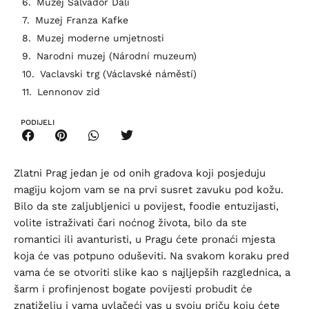
Muzej Salvador Dalí
Muzej Franza Kafke
Muzej moderne umjetnosti
Narodni muzej (Národní muzeum)
Vaclavski trg (Václavské náměstí)
Lennonov zid
PODIJELI
Zlatni Prag jedan je od onih gradova koji posjeduju
magiju kojom vam se na prvi susret zavuku pod kožu.
Bilo da ste zaljubljenici u povijest, foodie entuzijasti,
volite istraživati čari noćnog života, bilo da ste
romantici ili avanturisti, u Pragu ćete pronaći mjesta
koja će vas potpuno oduševiti. Na svakom koraku pred
vama će se otvoriti slike kao s najljepših razglednica, a
šarm i profinjenost bogate povijesti probudit će
znatiželju i vama uvlačeći vas u svoju priču koju ćete