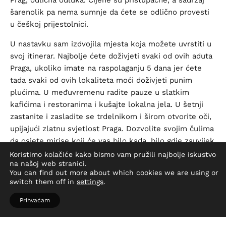
Prag, odlična odluka. Cijene su pristupačne, a sadržaj
šarenolik pa nema sumnje da ćete se odlično provesti
u češkoj prijestolnici.
U nastavku sam izdvojila mjesta koja možete uvrstiti u
svoj itinerar. Najbolje ćete doživjeti svaki od ovih aduta
Praga, ukoliko imate na raspolaganju 5 dana jer ćete
tada svaki od ovih lokaliteta moći doživjeti punim
plućima. U međuvremenu radite pauze u slatkim
kafićima i restoranima i kušajte lokalna jela. U šetnji
zastanite i zasladite se trdelnikom i širom otvorite oči,
upijajući zlatnu svjetlost Praga. Dozvolite svojim čulima
da osjete mirise koji će vas bilo kada, bilo gdje zauvijek
podsjećati na vaše putovanje u najljepši grad Europe.
Koristimo kolačiće kako bismo vam pružili najbolje iskustvo
na našoj web stranici.
You can find out more about which cookies we are using or
switch them off in
settings
.
Zlatna uličica
Prihvaćam
Dok šetate Zlatnom uličicom, činit će vam se kao da
ste u filmu. Duh starine i mistike snažno prožima ovo