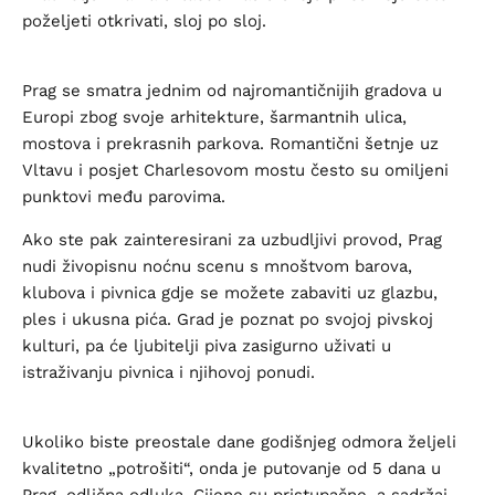
poželjeti otkrivati, sloj po sloj.
Prag se smatra jednim od najromantičnijih gradova u
Europi zbog svoje arhitekture, šarmantnih ulica,
mostova i prekrasnih parkova. Romantični šetnje uz
Vltavu i posjet Charlesovom mostu često su omiljeni
punktovi među parovima.
Ako ste pak zainteresirani za uzbudljivi provod, Prag
nudi živopisnu noćnu scenu s mnoštvom barova,
klubova i pivnica gdje se možete zabaviti uz glazbu,
ples i ukusna pića. Grad je poznat po svojoj pivskoj
kulturi, pa će ljubitelji piva zasigurno uživati u
istraživanju pivnica i njihovoj ponudi.
Ukoliko biste preostale dane godišnjeg odmora željeli
kvalitetno „potrošiti“, onda je putovanje od 5 dana u