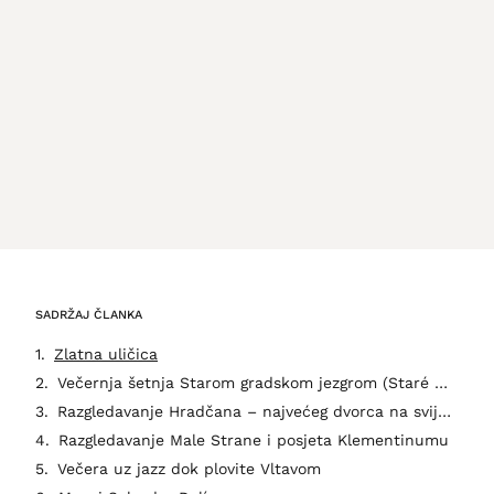
SADRŽAJ ČLANKA
Zlatna uličica
Večernja šetnja Starom gradskom jezgrom (Staré Město) i Karlov most
Razgledavanje Hradčana – najvećeg dvorca na svijetu
Razgledavanje Male Strane i posjeta Klementinumu
Večera uz jazz dok plovite Vltavom