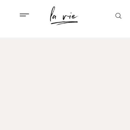
ISTAKNUTO
,
LIFESTYLE
Prag: Čarobna mjesta
koja možete posjetiti u
5 dana putovanja
14. LISTOPADA, 2023.