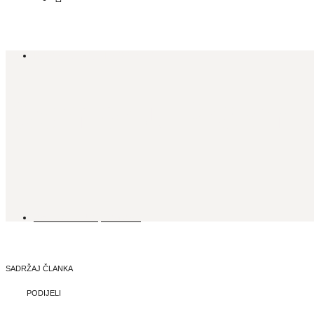
ISTAKNUTO
,
LIFESTYLE
Odmor u Prekmur
28. RUJNA, 2025.
SADRŽAJ ČLANKA
PODIJELI