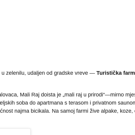
je u zelenilu, udaljen od gradske vreve —
Turistička farm
vaca, Mali Raj doista je „mali raj u prirodi“—mirno mjes
 obiteljskih soba do apartmana s terasom i privatnom saun
ost najma bicikala. Na samoj farmi žive alpake, koze, ovc