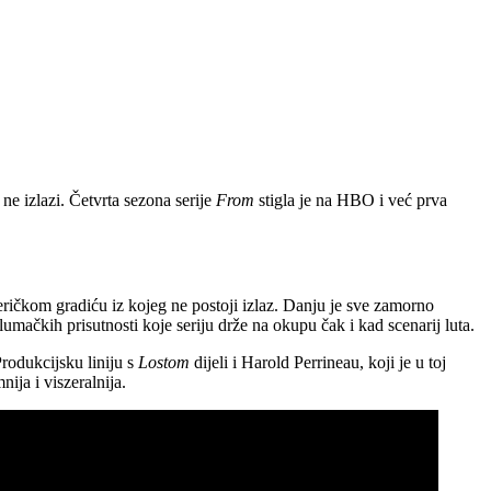
ne izlazi. Četvrta sezona serije
From
stigla je na HBO i već prva
ričkom gradiću iz kojeg ne postoji izlaz. Danju je sve zamorno
lumačkih prisutnosti koje seriju drže na okupu čak i kad scenarij luta.
Produkcijsku liniju s
Lostom
dijeli i Harold Perrineau, koji je u toj
nija i viszeralnija.