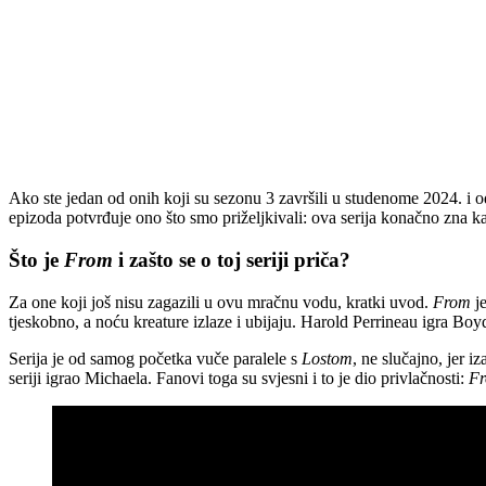
Ako ste jedan od onih koji su sezonu 3 završili u studenome 2024. i od
epizoda potvrđuje ono što smo priželjkivali: ova serija konačno zna k
Što je
From
i zašto se o toj seriji priča?
Za one koji još nisu zagazili u ovu mračnu vodu, kratki uvod.
From
je
tjeskobno, a noću kreature izlaze i ubijaju. Harold Perrineau igra Boyd
Serija je od samog početka vuče paralele s
Lostom
, ne slučajno, jer i
seriji igrao Michaela. Fanovi toga su svjesni i to je dio privlačnosti:
F