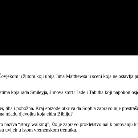
 s Čovjekom u žutom koji ubija Jima Matthewsa u sceni koja ne ostavlja 
Fatima koja rađa Smileyja, Jimova smrt i Jade i Tabitha koji napokon osj
er, tiha i pobožna. Kraj epizode otkriva da Sophia zapravo nije prestraš
a mladu djevojku koja citira Bibliju?
to naziva “story-walking”, što je zapravo prokletstvo nalik putovanju kr
nisu uvijek u istom vremenskom trenutku.