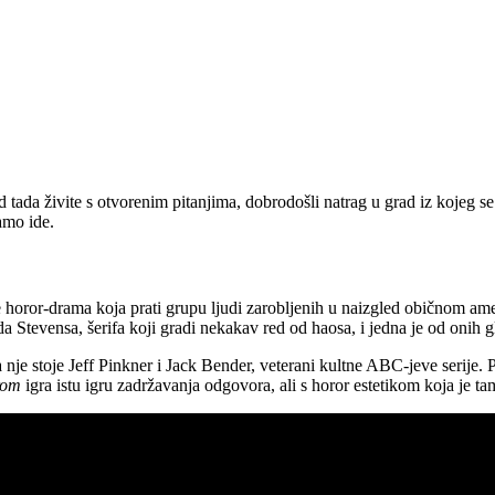
 tada živite s otvorenim pitanjima, dobrodošli natrag u grad iz kojeg se 
amo ide.
 horor-drama koja prati grupu ljudi zarobljenih u naizgled običnom ame
a Stevensa, šerifa koji gradi nekakav red od haosa, i jedna je od onih g
za nje stoje Jeff Pinkner i Jack Bender, veterani kultne ABC-jeve serije. 
rom
igra istu igru zadržavanja odgovora, ali s horor estetikom koja je tam