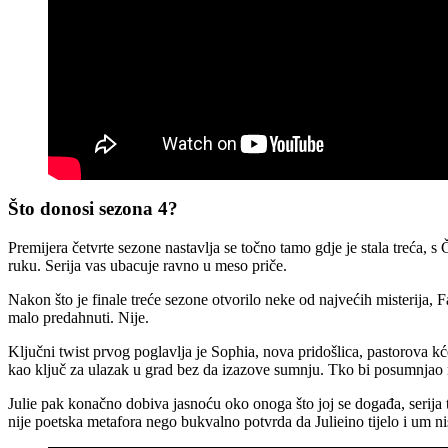
Što donosi sezona 4?
Premijera četvrte sezone nastavlja se točno tamo gdje je stala treća,
ruku. Serija vas ubacuje ravno u meso priče.
Nakon što je finale treće sezone otvorilo neke od najvećih misterija, 
malo predahnuti. Nije.
Ključni twist prvog poglavlja je Sophia, nova pridošlica, pastorova kć
kao ključ za ulazak u grad bez da izazove sumnju. Tko bi posumnjao n
Julie pak konačno dobiva jasnoću oko onoga što joj se događa, serija 
nije poetska metafora nego bukvalno potvrda da Julieino tijelo i um 