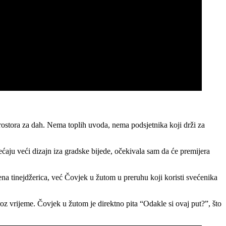
prostora za dah. Nema toplih uvoda, nema podsjetnika koji drži za
ećaju veći dizajn iza gradske bijede, očekivala sam da će premijera
ena tinejdžerica, već Čovjek u žutom u preruhu koji koristi svećenika
oz vrijeme. Čovjek u žutom je direktno pita “Odakle si ovaj put?”, što