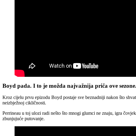
Boyd pada. I to je možda najvažnija priča ove sezone
Kroz cijelu prvu epizodu Boyd postaje sve beznadniji nakon što shvati
neizbježnoj cikličnosti.
Perrineau u toj ulozi radi nešto što mnogi glumci ne znaju, igra čovj
zbunjujuće putovanje.