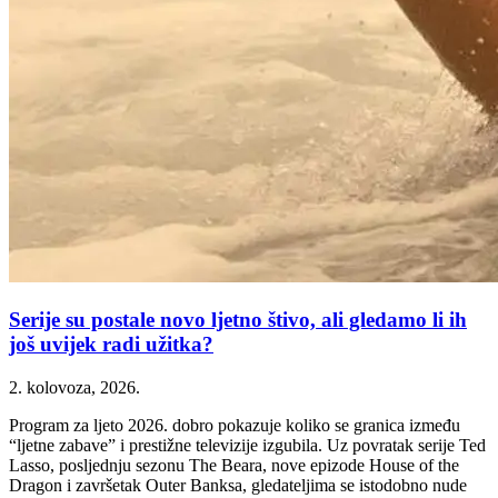
Serije su postale novo ljetno štivo, ali gledamo li ih
još uvijek radi užitka?
2. kolovoza, 2026.
Program za ljeto 2026. dobro pokazuje koliko se granica između
“ljetne zabave” i prestižne televizije izgubila. Uz povratak serije Ted
Lasso, posljednju sezonu The Beara, nove epizode House of the
Dragon i završetak Outer Banksa, gledateljima se istodobno nude