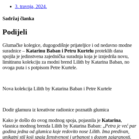
3. travnja, 2024.
Sadržaj članka
Podijeli
Glumačke kolegice, dugogodišnje prijateljice i od nedavno modne
suradnice –
Katarinu Baban i Petru Kurtelu
proteklih dana
spojila je jedinstvena zajednička suradnja koja je iznjedrila novu,
limitiranu kolekciju za modni brend Lilith by Katarina Baban, no
ovoga puta i s potpisom Petre Kurtele.
Nova kolekcija Lilith by Katarina Baban i Petre Kurtele
Dodir glamura iz kreativne radionice poznatih glumica
Kako je došlo do ovog modnog spoja, pojasnila je
Katarina
,
vlasnica modnog brenda Lilith by Katarina Baban: „
Petra je već par
godina jedna od glumica koje redovito nose Lilith. Ima predivan,
unikatni stil koji spaja ženstvenost i urbanost s dozom zaigranosti.