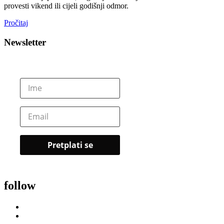
provesti vikend ili cijeli godišnji odmor.
Pročitaj
Newsletter
follow