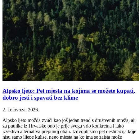
Alpsko ljeto: Pet mjesta na kojima se možete kupati,
dobro jesti i spavati bez klime
2. kolovoza, 2026.
Alpsko ljeto možda zvuči kao još jedan trend s društvenih mreža, ali
za putnike iz Hrvatske ono je prije svega vrlo konkretna i lako
izvediva alternativa prepunoj obali. Izdvojili smo pet destinacija koje
nisu samo lijepe kulise, nego mjesta na kojima se zaista može