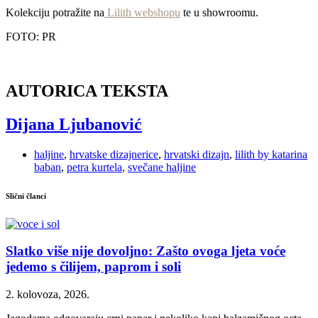
Kolekciju potražite na
Lilith webshopu
te u showroomu.
FOTO: PR
AUTORICA TEKSTA
Dijana Ljubanović
haljine
,
hrvatske dizajnerice
,
hrvatski dizajn
,
lilith by katarina
baban
,
petra kurtela
,
svečane haljine
Slični članci
Slatko više nije dovoljno: Zašto ovoga ljeta voće
jedemo s čilijem, paprom i soli
2. kolovoza, 2026.