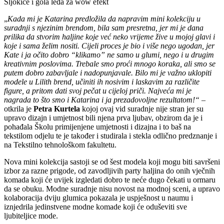
Šljokice i gola leđa za wow efekt
„
Kada mi je Katarina predložila da napravim mini kolekciju u
suradnji s njezinim brendom, bila sam presretna, jer mi je dana
prilika da stvorim haljine koje već neko vrijeme žive u mojoj glavi i
koje i sama želim nositi. Cijeli proces je bio i više nego ugodan, jer
Kate i ja očito dobro “klikamo” ne samo u glumi, nego i u drugim
kreativnim poslovima. Trebale smo proći mnogo koraka, ali smo se
putem dobro zabavljale i nadopunjavale. Bilo mi je važno uklopiti
modele u Lilith brend, učiniti ih nosivim i laskavim za različite
figure, a pritom dati svoj pečat u cijeloj priči. Najveća mi je
nagrada to što smo i Katarina i ja prezadovoljne rezultatom!“
–
otkrila je
Petra Kurtela
kojoj ovaj vid suradnje nije stran jer su
upravo dizajn i umjetnost bili njena prva ljubav, obzirom da je i
pohađala Školu primijenjene umjetnosti i dizajna i to baš na
tekstilom odjelu te je također i studirala i stekla odlično predznanje i
na Tekstilno tehnološkom fakultetu.
Nova mini kolekcija sastoji se od šest modela koji mogu biti savršeni
izbor za razne prigode, od zavodljivih party haljina do onih vječnih
komada koji će uvijek izgledati dobro te neće dugo čekati u ormaru
da se obuku. Modne suradnje nisu novost na modnoj sceni, a upravo
kolaboracija dviju glumica pokazala je uspješnost u naumu i
iznjedrila jedinstvene modne komade koji će oduševiti sve
ljubiteljice mode.