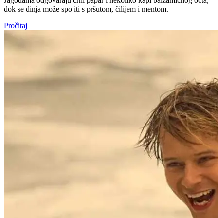
Jagodama odgovaraju crni papar i nekoliko kapi balzamičnog octa,
dok se dinja može spojiti s pršutom, čilijem i mentom.
Pročitaj