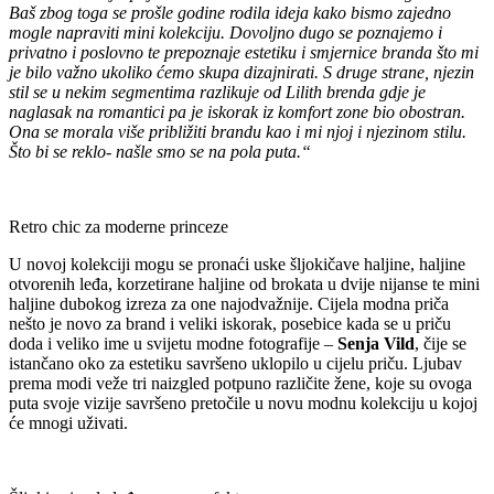
Baš zbog toga se prošle godine rodila ideja kako bismo zajedno
mogle napraviti mini kolekciju. Dovoljno dugo se poznajemo i
privatno i poslovno te prepoznaje estetiku i smjernice branda što mi
je bilo važno ukoliko ćemo skupa dizajnirati. S druge strane, njezin
stil se u nekim segmentima razlikuje od Lilith brenda gdje je
naglasak na romantici pa je iskorak iz komfort zone bio obostran.
Ona se morala više približiti brandu kao i mi njoj i njezinom stilu.
Što bi se reklo- našle smo se na pola puta.“
Retro chic za moderne princeze
U novoj kolekciji mogu se pronaći uske šljokičave haljine, haljine
otvorenih leđa, korzetirane haljine od brokata u dvije nijanse te mini
haljine dubokog izreza za one najodvažnije. Cijela modna priča
nešto je novo za brand i veliki iskorak, posebice kada se u priču
doda i veliko ime u svijetu modne fotografije –
Senja Vild
, čije se
istančano oko za estetiku savršeno uklopilo u cijelu priču. Ljubav
prema modi veže tri naizgled potpuno različite žene, koje su ovoga
puta svoje vizije savršeno pretočile u novu modnu kolekciju u kojoj
će mnogi uživati.