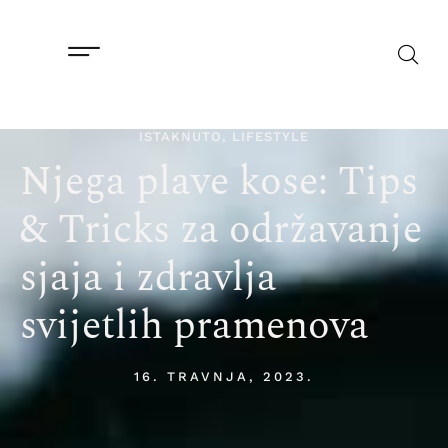
ISTAKNUTO
,
LIFESTYLE
Njega plave kose: Tips
& Tricks za održavanje
sjaja i zdravlja
svijetlih pramenova
16. TRAVNJA, 2023.