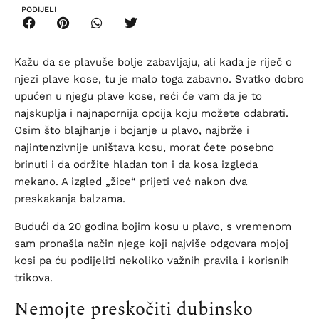
PODIJELI
Kažu da se plavuše bolje zabavljaju, ali kada je riječ o
njezi plave kose, tu je malo toga zabavno. Svatko dobro
upućen u njegu plave kose, reći će vam da je to
najskuplja i najnapornija opcija koju možete odabrati.
Osim što blajhanje i bojanje u plavo, najbrže i
najintenzivnije uništava kosu, morat ćete posebno
brinuti i da održite hladan ton i da kosa izgleda
mekano. A izgled „žice“ prijeti već nakon dva
preskakanja balzama.
Budući da 20 godina bojim kosu u plavo, s vremenom
sam pronašla način njege koji najviše odgovara mojoj
kosi pa ću podijeliti nekoliko važnih pravila i korisnih
trikova.
Nemojte preskočiti dubinsko