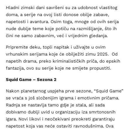
Hladni zimski dani savršeni su za udobnost vlastitog
doma, a serije na ovoj listi donose obilje zabave,
napetosti i avantura. Osim toga, mnoge od ovih serija
nude dublje teme koje potiču na razmišljanje, što ih
čini ne samo zabavnim, već i vrijednim gledanja.
Pripremite deku, topli napitak i uživajte u ovim
vrhunskim serijama koje će obilježiti zimu 2025. Od
napetih drama, preko kriminalističkih priča, do epskih
fantazija, ovo su serije koje ne smijete propustiti.
Squid Game – Sezona 2
Nakon planetarnog uspjeha prve sezone, “Squid Game”
se vraća s još složenijim igrama i emotivnim pričama.
Radnja se nastavlja tamo gdje je stala, ali sada
dobivamo dublji uvid u organizaciju iza smrtonosnih
igara. Novi likovi i neočekivani preokreti garantiraju
napetost koja vas neće ostaviti ravnodušnima. Ova