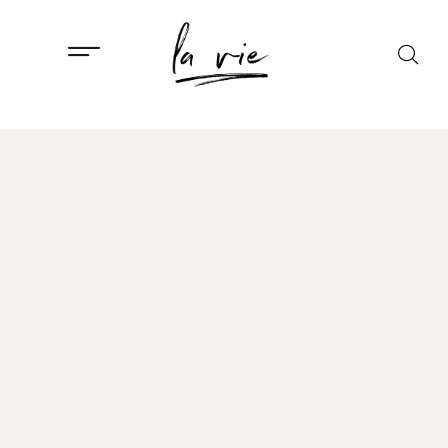
ISTAKNUTO
,
KULTURA
Najbolje serije za
binge-watching ove
zime
2. SIJEČNJA, 2025.