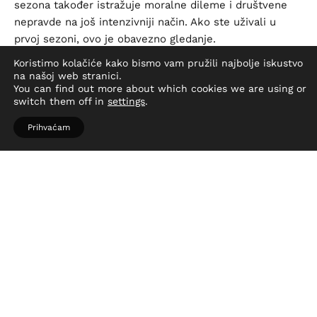
sezona također istražuje moralne dileme i društvene
nepravde na još intenzivniji način. Ako ste uživali u
prvoj sezoni, ovo je obavezno gledanje.
Koristimo kolačiće kako bismo vam pružili najbolje iskustvo
na našoj web stranici.
You can find out more about which cookies we are using or
switch them off in
settings
.
Prihvaćam
The Penguin
Ova serija prati život Oswalda Cobblepota, poznatog i
kao The Penguin, nakon događaja u filmu “The Batman”.
Colin Farrell ponovno briljira u ulozi karizmatičnog i
opasnog kriminalca. Radnja je smještena u mračne ulice