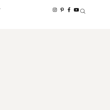
T
e su nezaobilazno
čeri