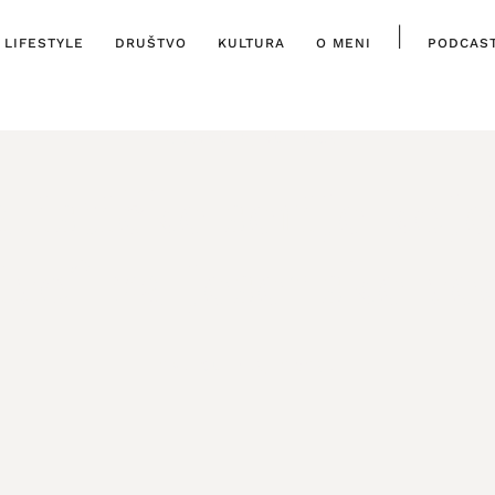
|
LIFESTYLE
DRUŠTVO
KULTURA
O MENI
PODCAS
ISTAKNUTO
,
KULTURA
lističke serije koj
ivo” za jesenske ve
29. RUJNA, 2025.