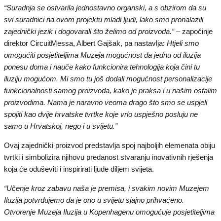
“Suradnja se ostvarila jednostavno organski, a s obzirom da su
svi suradnici na ovom projektu mladi ljudi, lako smo pronalazili
zajednički jezik i dogovarali što želimo od proizvoda.” –
započinje
direktor CircuitMessa, Albert Gajšak, pa nastavlja:
Htjeli smo
omogućiti posjetiteljima Muzeja mogućnost da jednu od iluzija
ponesu doma i nauče kako funkcionira tehnologija koja čini tu
iluziju mogućom. Mi smo tu još dodali mogućnost personalizacije
funkcionalnosti samog proizvoda, kako je praksa i u našim ostalim
proizvodima. Nama je naravno veoma drago što smo se uspjeli
spojiti kao dvije hrvatske tvrtke koje vrlo uspješno posluju ne
samo u Hrvatskoj, nego i u svijetu.”
Ovaj zajednički proizvod predstavlja spoj najboljih elemenata obiju
tvrtki i simbolizira njihovu predanost stvaranju inovativnih rješenja
koja će oduševiti i inspirirati ljude diljem svijeta.
“​​Učenje kroz zabavu naša je premisa, i svakim novim Muzejem
Iluzija potvrđujemo da je ono u svijetu sjajno prihvaćeno.
Otvorenje Muzeja Iluzija u Kopenhagenu omogućuje posjetiteljima