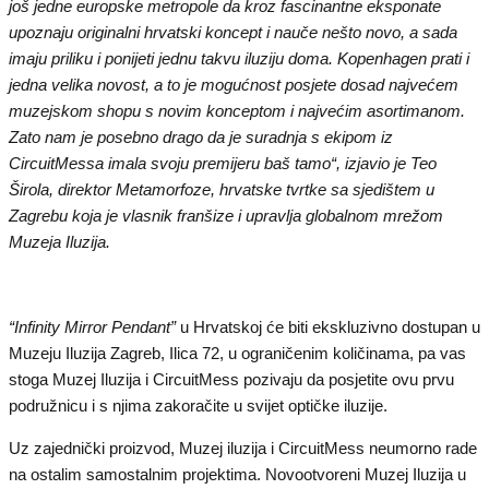
još jedne europske metropole da kroz fascinantne eksponate
upoznaju originalni hrvatski koncept i nauče nešto novo, a sada
imaju priliku i ponijeti jednu takvu iluziju doma. Kopenhagen prati i
jedna velika novost, a to je mogućnost posjete dosad najvećem
muzejskom shopu s novim konceptom i najvećim asortimanom.
Zato nam je posebno drago da je suradnja s ekipom iz
CircuitMessa imala svoju premijeru baš tamo“​​, izjavio je Teo
Širola, direktor Metamorfoze, hrvatske tvrtke sa sjedištem u
Zagrebu koja je vlasnik franšize i upravlja globalnom mrežom
Muzeja Iluzija.
“Infinity Mirror Pendant”
u Hrvatskoj će biti ekskluzivno dostupan u
Muzeju Iluzija Zagreb, Ilica 72, u ograničenim količinama, pa vas
stoga Muzej Iluzija i CircuitMess pozivaju da posjetite ovu prvu
podružnicu i s njima zakoračite u svijet optičke iluzije.
Uz zajednički proizvod, Muzej iluzija i CircuitMess neumorno rade
na ostalim samostalnim projektima. Novootvoreni Muzej Iluzija u