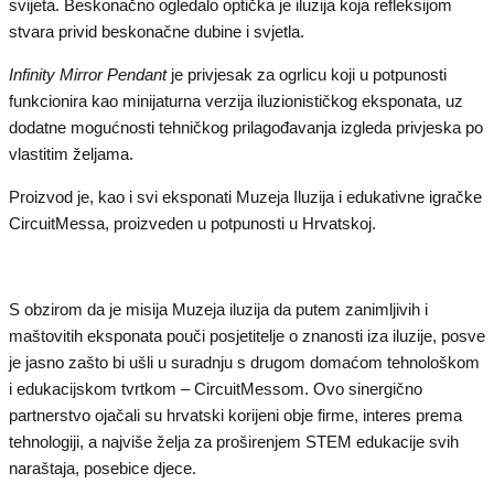
svijeta. Beskonačno ogledalo optička je iluzija koja refleksijom
stvara privid beskonačne dubine i svjetla.
Infinity Mirror Pendant
je privjesak za ogrlicu koji u potpunosti
funkcionira kao minijaturna verzija iluzionističkog eksponata, uz
dodatne mogućnosti tehničkog prilagođavanja izgleda privjeska po
vlastitim željama.
Proizvod je, kao i svi eksponati Muzeja Iluzija i edukativne igračke
CircuitMessa, proizveden u potpunosti u Hrvatskoj.
S obzirom da je misija Muzeja iluzija da putem zanimljivih i
maštovitih eksponata pouči posjetitelje o znanosti iza iluzije, posve
je jasno zašto bi ušli u suradnju s drugom domaćom tehnološkom
i edukacijskom tvrtkom – CircuitMessom. Ovo sinergično
partnerstvo ojačali su hrvatski korijeni obje firme, interes prema
tehnologiji, a najviše želja za proširenjem STEM edukacije svih
naraštaja, posebice djece.