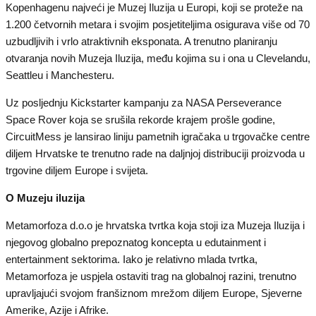
Kopenhagenu najveći je Muzej Iluzija u Europi, koji se proteže na
1.200 četvornih metara i svojim posjetiteljima osigurava više od 70
uzbudljivih i vrlo atraktivnih eksponata. A trenutno planiranju
otvaranja novih Muzeja Iluzija, među kojima su i ona u Clevelandu,
Seattleu i Manchesteru.
Uz posljednju Kickstarter kampanju za NASA Perseverance
Space Rover koja se srušila rekorde krajem prošle godine,
CircuitMess je lansirao liniju pametnih igračaka u trgovačke centre
diljem Hrvatske te trenutno rade na daljnjoj distribuciji proizvoda u
trgovine diljem Europe i svijeta.
O Muzeju iluzija
Metamorfoza d.o.o je hrvatska tvrtka koja stoji iza Muzeja Iluzija i
njegovog globalno prepoznatog koncepta u edutainment i
entertainment sektorima. Iako je relativno mlada tvrtka,
Metamorfoza je uspjela ostaviti trag na globalnoj razini, trenutno
upravljajući svojom franšiznom mrežom diljem Europe, Sjeverne
Amerike, Azije i Afrike.