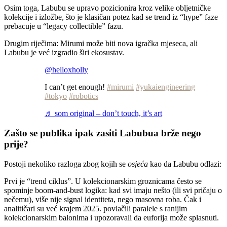
Osim toga, Labubu se upravo pozicionira kroz velike obljetničke
kolekcije i izložbe, što je klasičan potez kad se trend iz “hype” faze
prebacuje u “legacy collectible” fazu.
Drugim riječima: Mirumi može biti nova igračka mjeseca, ali
Labubu je već izgradio širi ekosustav.
@helloxholly
I can’t get enough!
#mirumi
#yukaiengineering
#tokyo
#robotics
♬ som original – don’t touch, it’s art
Zašto se publika ipak zasiti Labubua brže nego
prije?
Postoji nekoliko razloga zbog kojih se
osjeća
kao da Labubu odlazi:
Prvi je “trend ciklus”. U kolekcionarskim groznicama često se
spominje boom-and-bust logika: kad svi imaju nešto (ili svi pričaju o
nečemu), više nije signal identiteta, nego masovna roba. Čak i
analitičari su već krajem 2025. povlačili paralele s ranijim
kolekcionarskim balonima i upozoravali da euforija može splasnuti.