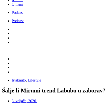
O meni
Podcast
Podcast
Istaknuto
,
Lifestyle
Šalje li Mirumi trend Labubu u zaborav?
3. veljače, 2026.