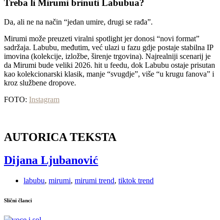
Treba li Mirumi brinuti Labubua?
Da, ali ne na način “jedan umire, drugi se rađa”.
Mirumi može preuzeti viralni spotlight jer donosi “novi format”
sadržaja. Labubu, međutim, već ulazi u fazu gdje postaje stabilna IP
imovina (kolekcije, izložbe, širenje trgovina). Najrealniji scenarij je
da Mirumi bude veliki 2026. hit u feedu, dok Labubu ostaje prisutan
kao kolekcionarski klasik, manje “svugdje”, više “u krugu fanova” i
kroz službene dropove.
FOTO:
Instagram
AUTORICA TEKSTA
Dijana Ljubanović
labubu
,
mirumi
,
mirumi trend
,
tiktok trend
Slični članci