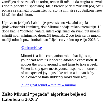
zamišljen da se zakači na torbu, remen ili ručku i da reagira na zvuk
i dodir (ponekad i spontano). Ideja brenda je da ti “uzvrati pogled” i
ponaša se sramežljivo/znatiželjno, što ga čini više suputnikom nego
klasičnim dodatkom.
Upravo to je ključ: Labubu je prvenstveno vizualni objekt
(kolekcionarski karakter), dok Mirumi dodaje mikro-interakciju. U
doba kad je “content” valuta, interakcija znači da svaki put možeš
snimiti novi, minimalno drugačiji trenutak. Zbog toga su ga mnogi
mediji odmah pozicionirali kao “sljedeću viralnu opsesiju 2026.”.
@mirumislive
Mirumi is a little companion robot that lights up
your heart with its innocent, adorable expression. It
notices the world around it and turns to take a peek.
When its shy gaze meets yours, it sparks a moment
of unexpected joy—just like when a human baby
on a crowded train suddenly looks your way.
♬ original sound – mirumi – mirumi
Zašto Mirumi “pogađa” algoritme bolje od
Labubua u 2026.?