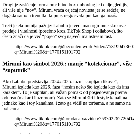
Drugi je zasićenje formatom: blind box unboxing je i dalje gledljiv,
ali više nije “nov”. Mirumi vraća osjećaj noviteta jer se sadržaj ne
događa samo u trenutku kupnje, nego svaki put kad ga nosiš.
Treći je ekonomija pažnje: Labubu je već imao ogromne skokove
prodaje i viralnosti (posebno kroz TikTok Shop i collabove), što
često znači da je već “pojeo” svoj najveći mainstream rast.
https://www.tiktok.com/@becontentworld/video/7581994736
q=Mirumi%20&t=1770151101792
Mirumi kao simbol 2026.: manje “kolekcionar”, više
“suputnik”
Ako Labubu predstavlja 2024./2025. fazu “skupljam likove”,
Mirumi izgleda kao 2026. faza “nosim nešto što izgleda kao da ima
karakter”. To je suptilan, ali važan pomak: od posjedovanja prema
odnosu (makar i iluzornom). Zato se Mirumi širi lifestyle kanalima
jednako kao i toy kanalima, i zato ga vidiš na torbama, a ne samo na
policama.
https://www.tiktok.com/@foradacaixa/video/75930226272041
q=Mirumi%20&t=1770151101792