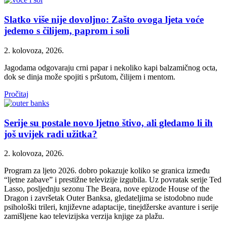
Slatko više nije dovoljno: Zašto ovoga ljeta voće
jedemo s čilijem, paprom i soli
2. kolovoza, 2026.
Jagodama odgovaraju crni papar i nekoliko kapi balzamičnog octa,
dok se dinja može spojiti s pršutom, čilijem i mentom.
Pročitaj
Serije su postale novo ljetno štivo, ali gledamo li ih
još uvijek radi užitka?
2. kolovoza, 2026.
Program za ljeto 2026. dobro pokazuje koliko se granica između
“ljetne zabave” i prestižne televizije izgubila. Uz povratak serije Ted
Lasso, posljednju sezonu The Beara, nove epizode House of the
Dragon i završetak Outer Banksa, gledateljima se istodobno nude
psihološki trileri, književne adaptacije, tinejdžerske avanture i serije
zamišljene kao televizijska verzija knjige za plažu.