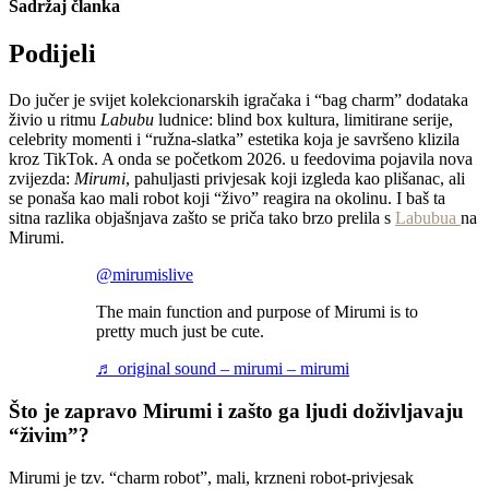
Sadržaj članka
Podijeli
Do jučer je svijet kolekcionarskih igračaka i “bag charm” dodataka
živio u ritmu
Labubu
ludnice: blind box kultura, limitirane serije,
celebrity momenti i “ružna-slatka” estetika koja je savršeno klizila
kroz TikTok. A onda se početkom 2026. u feedovima pojavila nova
zvijezda:
Mirumi
, pahuljasti privjesak koji izgleda kao plišanac, ali
se ponaša kao mali robot koji “živo” reagira na okolinu. I baš ta
sitna razlika objašnjava zašto se priča tako brzo prelila s
Labubua
na
Mirumi.
@mirumislive
The main function and purpose of Mirumi is to
pretty much just be cute.
♬ original sound – mirumi – mirumi
Što je zapravo Mirumi i zašto ga ljudi doživljavaju
“živim”?
Mirumi je tzv. “charm robot”, mali, krzneni robot-privjesak