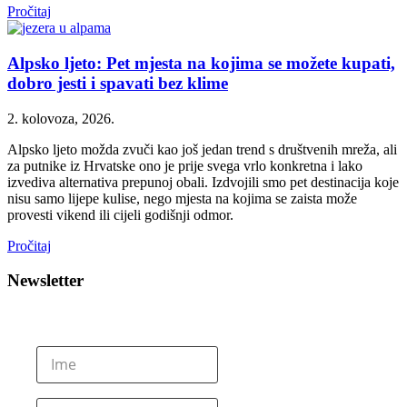
Pročitaj
Alpsko ljeto: Pet mjesta na kojima se možete kupati,
dobro jesti i spavati bez klime
2. kolovoza, 2026.
Alpsko ljeto možda zvuči kao još jedan trend s društvenih mreža, ali
za putnike iz Hrvatske ono je prije svega vrlo konkretna i lako
izvediva alternativa prepunoj obali. Izdvojili smo pet destinacija koje
nisu samo lijepe kulise, nego mjesta na kojima se zaista može
provesti vikend ili cijeli godišnji odmor.
Pročitaj
Newsletter