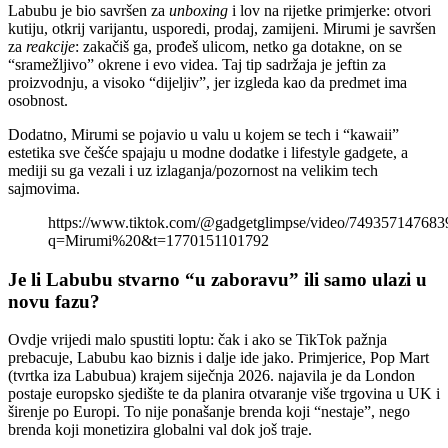
Labubu je bio savršen za
unboxing
i lov na rijetke primjerke: otvori
kutiju, otkrij varijantu, usporedi, prodaj, zamijeni. Mirumi je savršen
za
reakcije
: zakačiš ga, prođeš ulicom, netko ga dotakne, on se
“sramežljivo” okrene i evo videa. Taj tip sadržaja je jeftin za
proizvodnju, a visoko “dijeljiv”, jer izgleda kao da predmet ima
osobnost.
Dodatno, Mirumi se pojavio u valu u kojem se tech i “kawaii”
estetika sve češće spajaju u modne dodatke i lifestyle gadgete, a
mediji su ga vezali i uz izlaganja/pozornost na velikim tech
sajmovima.
https://www.tiktok.com/@gadgetglimpse/video/74935714768
q=Mirumi%20&t=1770151101792
Je li Labubu stvarno “u zaboravu” ili samo ulazi u
novu fazu?
Ovdje vrijedi malo spustiti loptu: čak i ako se TikTok pažnja
prebacuje, Labubu kao biznis i dalje ide jako. Primjerice, Pop Mart
(tvrtka iza Labubua) krajem siječnja 2026. najavila je da London
postaje europsko sjedište te da planira otvaranje više trgovina u UK i
širenje po Europi. To nije ponašanje brenda koji “nestaje”, nego
brenda koji monetizira globalni val dok još traje.