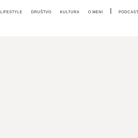
|
LIFESTYLE
DRUŠTVO
KULTURA
O MENI
PODCAS
ISTAKNUTO
,
LIFESTYLE
inacija: Louboutin
ubitelje mode i kokt
9. STUDENOGA, 2024.