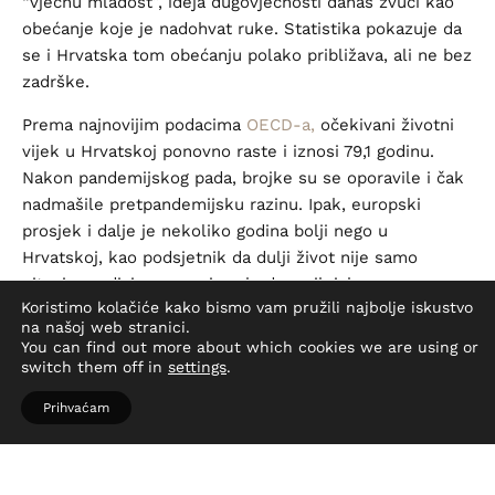
“vječnu mladost”, ideja dugovječnosti danas zvuči kao
obećanje koje je nadohvat ruke. Statistika pokazuje da
se i Hrvatska tom obećanju polako približava, ali ne bez
zadrške.
Prema najnovijim podacima
OECD-a,
očekivani životni
vijek u Hrvatskoj ponovno raste i iznosi 79,1 godinu.
Nakon pandemijskog pada, brojke su se oporavile i čak
nadmašile pretpandemijsku razinu. Ipak, europski
prosjek i dalje je nekoliko godina bolji nego u
Hrvatskoj, kao podsjetnik da dulji život nije samo
pitanje medicine, nego i svakodnevnih izbora.
Koristimo kolačiće kako bismo vam pružili najbolje iskustvo
na našoj web stranici.
You can find out more about which cookies we are using or
Mit o dugom životu
i stvarnost
switch them off in
settings
.
navika
Prihvaćam
U japanskoj mitologiji, dug život dolazi s mudrošću i
umjerenošću. U stvarnom životu, OECD za Hrvatsku