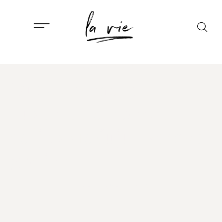
ISTAKNUTO
,
ZDRAVLJE
Duže živimo, ali
pušenje i alkohol i
dalje skraćuju “zdrave”
godine
1. VELJAČE, 2026.