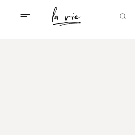
ISTAKNUTO
,
LIFESTYLE
Libra Design Studio:
Priča o strasti, viziji i
upornosti
23. OŽUJKA, 2025.