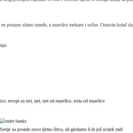
o ne postane zlatno smeđe, a marelice mekane i sočne. Ostavite kolač da 
laga.
ice
,
recept za tart
,
tart
,
tart od marelice
,
torta od marelice
Serije su postale novo ljetno štivo, ali gledamo li ih još uvijek radi