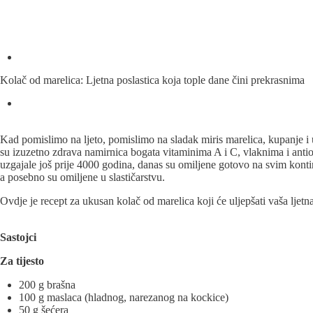
Kolač od marelica: Ljetna poslastica koja tople dane čini prekrasnima
Kad pomislimo na ljeto, pomislimo na sladak miris marelica, kupanje i
su izuzetno zdrava namirnica bogata vitaminima A i C, vlaknima i antioks
uzgajale još prije 4000 godina, danas su omiljene gotovo na svim kontin
a posebno su omiljene u slastičarstvu.
Ovdje je recept za ukusan kolač od marelica koji će uljepšati vaša ljetn
Sastojci
Za tijesto
200 g brašna
100 g maslaca (hladnog, narezanog na kockice)
50 g šećera