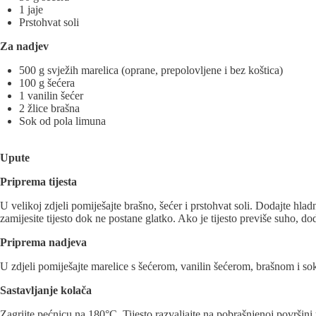
1 jaje
Prstohvat soli
Za nadjev
500 g svježih marelica (oprane, prepolovljene i bez koštica)
100 g šećera
1 vanilin šećer
2 žlice brašna
Sok od pola limuna
Upute
Priprema tijesta
U velikoj zdjeli pomiješajte brašno, šećer i prstohvat soli. Dodajte hl
zamijesite tijesto dok ne postane glatko. Ako je tijesto previše suho, do
Priprema nadjeva
U zdjeli pomiješajte marelice s šećerom, vanilin šećerom, brašnom i so
Sastavljanje kolača
Zagrijte pećnicu na 180°C. Tijesto razvaljajte na pobrašnjenoj površini 