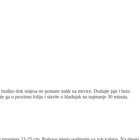
 brašno dok smjesa ne postane nalik na mrvice. Dodajte jaje i brzo
jte ga u prozirnu foliju i stavite u hladnjak na najmanje 30 minuta.
te promjera 23-25 cm. Rubove tijesta podignite uz rub kalupa. Na tijesto