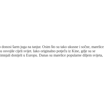
 donosi šarm juga na tanjur. Osim što su tako ukusne i sočne, marelice
svojile cijeli svijet. Iako originalno potječu iz Kine, gdje su se
Rimnjali donijeli u Europu. Danas su marelice popularne diljem svijeta,