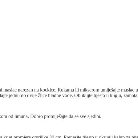
adni maslac narezan na kockice. Rukama ili mikserom umiješajte maslac u
dajte jednu do dvije žlice hladne vode. Oblikujte tijesto u kuglu, zamota
kom od limuna. Dobro promiješajte da se sve sjedini.
u krug promjera otprilike 30 cm. Prenesite tijesto u okrugli kalup za pi