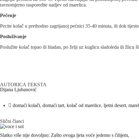
ravnomjerno rasporedite nadjev od marelica.
Pečenje
Pecite kolač u prethodno zagrijanoj pećnici 35-40 minuta, ili dok tijest
Posluživanje
Poslužite kolač topao ili hladan, po želji uz kuglicu sladoleda ili žlicu š
AUTORICA TEKSTA
Dijana Ljubanović
domaći kolači
,
domaći tart
,
kolač od marelice
,
ljetni desert
,
marel
Slični članci
Slatko više nije dovoljno: Zašto ovoga ljeta voće jedemo s čilijem,