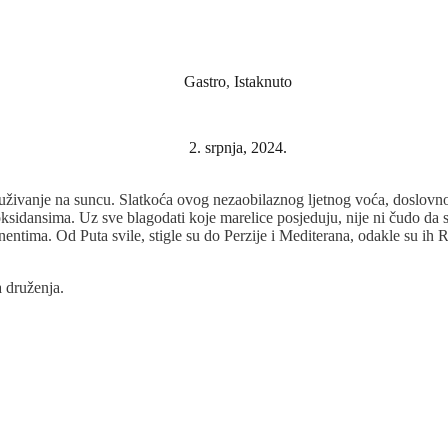
Gastro
,
Istaknuto
2. srpnja, 2024.
 uživanje na suncu. Slatkoća ovog nezaobilaznog ljetnog voća, doslovno
idansima. Uz sve blagodati koje marelice posjeduju, nije ni čudo da su o
entima. Od Puta svile, stigle su do Perzije i Mediterana, odakle su ih 
a druženja.