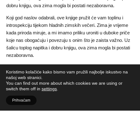
dobru knjigu, ova zima mogla bi postati nezaboravna.
Koji god naslov odabrali, ove knjige pružit će vam toplinu i
introspekciju tijekom hladnih zimskih večeri. Zima je vrijeme
kada priroda miruje, a mi imamo priliku uroniti u duboke priče
koje nas obogaćuju i povezuju s onim što je zaista važno. Uz
šalicu toplog napitka i dobru knjigu, ova zima mogla bi postati
nezaboravna.
Sally Rooney – “Normalni ljudi”
Koristimo kolačiće kako bismo vam pružili najbolje iskustvo na
našoj web stranici.
Sally Rooney već je godinama miljenica ljubitelja književnosti,
You can find out more about which cookies we are using or
a “Normalni ljudi” savršeno je štivo za duge zimske noći. Priča
switch them off in
settings
.
o Marianne i Connellu, koja oscilira između ljubavi i
Prihvaćam
prijateljstva, razotkriva složenost odnosa i utjecaj društvenih
normi. Rooney vrsno secira osjećaje usamljenosti i pripadanja,
stvarajući priču s kojom će se mnogi povezati.