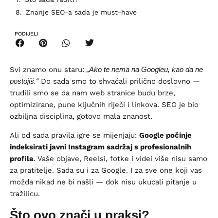
Znanje SEO-a sada je must-have
PODIJELI
Svi znamo onu staru:
„Ako te nema na Googleu, kao da ne
postojiš.“
Do sada smo to shvaćali prilično doslovno —
trudili smo se da nam web stranice budu brze,
optimizirane, pune ključnih riječi i linkova. SEO je bio
ozbiljna disciplina, gotovo mala znanost.
Ali od sada pravila igre se mijenjaju:
Google počinje
indeksirati javni Instagram sadržaj s profesionalnih
profila
. Vaše objave, Reelsi, fotke i videi više nisu samo
za pratitelje. Sada su i za Google. I za sve one koji vas
možda nikad ne bi našli — dok nisu ukucali pitanje u
tražilicu.
Što ovo znači u praksi?