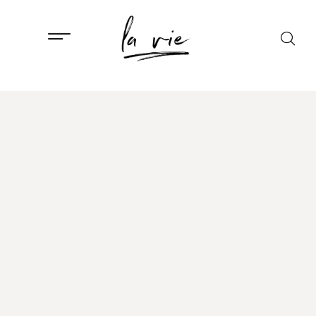
DRUŠTVO
,
ISTAKNUTO
Instagram je vaš novi
SEO saveznik — evo
što to znači za
brendove, prodaju i
osobni imidž
11. SRPNJA, 2025.