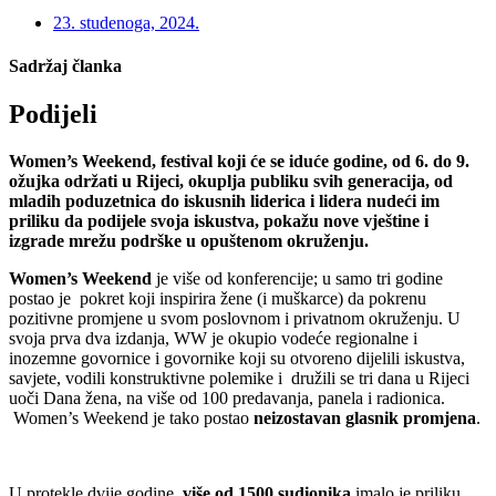
23. studenoga, 2024.
Sadržaj članka
Podijeli
Women’s Weekend, festival koji će se iduće godine, od 6. do 9.
ožujka održati u Rijeci, okuplja publiku svih generacija, od
mladih poduzetnica do iskusnih liderica i lidera nudeći im
priliku da podijele svoja iskustva, pokažu nove vještine i
izgrade mrežu podrške u opuštenom okruženju.
Women’s Weekend
je više od konferencije; u samo tri godine
postao je pokret koji inspirira žene (i muškarce) da pokrenu
pozitivne promjene u svom poslovnom i privatnom okruženju. U
svoja prva dva izdanja, WW je okupio vodeće regionalne i
inozemne govornice i govornike koji su otvoreno dijelili iskustva,
savjete, vodili konstruktivne polemike i družili se tri dana u Rijeci
uoči Dana žena, na više od 100 predavanja, panela i radionica.
Women’s Weekend je tako postao
neizostavan glasnik promjena
.
U protekle dvije godine,
više od 1500 sudionika
imalo je priliku