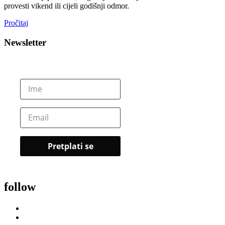
provesti vikend ili cijeli godišnji odmor.
Pročitaj
Newsletter
follow