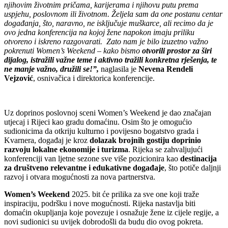
njihovim životnim pričama, karijerama i njihovu putu prema
uspjehu, poslovnom ili životnom. Željela sam da one postanu centar
događanja, što, naravno, ne isključuje muškarce, ali recimo da je
ovo jedna konferencija na kojoj žene napokon imaju priliku
otvoreno i iskreno razgovarati.
Zato nam je bilo izuzetno važno
pokrenuti Women’s Weekend – kako bismo
otvorili prostor za širi
dijalog, istražili važne teme i aktivno tražili konkretna rješenja, te
ne manje važno, družili se!”,
naglasila je
Nevena Rendeli
Vejzović
, osnivačica i direktorica konferencije.
Uz doprinos poslovnoj sceni Women’s Weekend je dao značajan
utjecaj i Rijeci kao gradu domaćinu. Osim što je omogućio
sudionicima da otkriju kulturno i povijesno bogatstvo grada i
Kvarnera, događaj je kroz
dolazak brojnih gostiju doprinio
razvoju lokalne ekonomije i turizma
. Rijeka se zahvaljujući
konferenciji van ljetne sezone sve više pozicionira kao
destinacija
za društveno relevantne i edukativne događaje
, što potiče daljnji
razvoj i otvara mogućnosti za nova partnerstva.
Women’s Weekend
2025. bit će prilika za sve one koji traže
inspiraciju, podršku i nove mogućnosti. Rijeka nastavlja biti
domaćin okupljanja koje povezuje i osnažuje žene iz cijele regije, a
novi sudionici su uvijek dobrodošli da budu dio ovog pokreta.