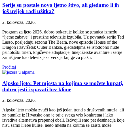
Serije su postale novo ljetno štivo, ali gledamo li ih
još uvijek radi užitka?
2. kolovoza, 2026.
Program za ljeto 2026. dobro pokazuje koliko se granica između
“ljetne zabave” i prestižne televizije izgubila. Uz povratak serije Ted
Lasso, posljednju sezonu The Beara, nove epizode House of the
Dragon i završetak Outer Banksa, gledateljima se istodobno nude
psihološki trileri, književne adaptacije, tinejdžerske avanture i serije
zamišljene kao televizijska verzija knjige za plažu.
Pročitaj
Alpsko ljeto: Pet mjesta na kojima se možete kupati,
dobro jesti i spavati bez klime
2. kolovoza, 2026.
Alpsko ljeto možda zvuči kao još jedan trend s društvenih mreža, ali
za putnike iz Hrvatske ono je prije svega vrlo konkretna i lako
izvediva alternativa prepunoj obali. Izdvojili smo pet destinacija koje
nisu samo lijepe kulise, nego mjesta na kojima se zaista može