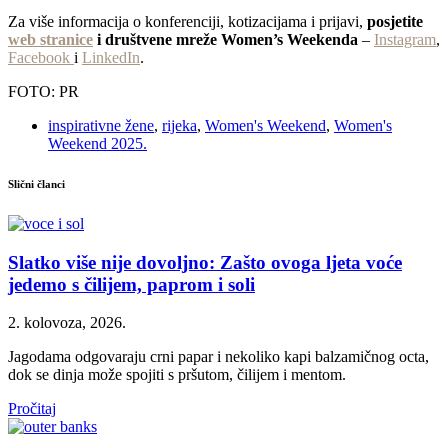
Za više informacija o konferenciji, kotizacijama i prijavi,
posjetite
web stranic
e
i društvene mreže Women’s Weekenda
–
Instagram
,
Facebook
i
LinkedIn
.
FOTO: PR
inspirativne žene
,
rijeka
,
Women's Weekend
,
Women's
Weekend 2025.
Slični članci
Slatko više nije dovoljno: Zašto ovoga ljeta voće
jedemo s čilijem, paprom i soli
2. kolovoza, 2026.
Jagodama odgovaraju crni papar i nekoliko kapi balzamičnog octa,
dok se dinja može spojiti s pršutom, čilijem i mentom.
Pročitaj