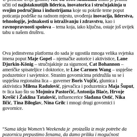
učiti od
najistaknutijih liderica, inovatorica i stručnjakinja u
svojim područjima i industrijama
koje su pokrile teme poput
poticanja podrške na radnom mjestu, uvođenja
inovacija, liderstva,
tehnologije, jednakosti u istraživanju i zdravstvu
, kao i
ravnopravnosti spolova
– tema koja, iako ključna, ostaje još uvijek
tabu u našem društvu.
Ova jedinstvena platforma do sada je ugostila mnoga velika svjetska
imena poput
Maje Gopel
– njemačke autorice i aktivistice,
Lane
Djurkin-König
– stručnjakinje za sigurnost,
Cat Bohannon
–
američke spisateljice i doktorice, te
Lise Carmen Wang
– uspješne
poduzetnice i savjetnice. Stranim govornicima pridružila su se i
uspješna regionalna lica – guverner
Boris Vujčić,
glumica i
aktivistica
Milena Radulović
, pjevačica i poduzetnica
Maja Šuput
,
tv lica kao što su
Mojmira Pastorčić, Antonija Blaće, Hrvoje
Krešić i Žaklina Tatalović,
influencerice
Slađana Ostić
,
Nika
Ilčić
,
Tina Biloglav
,
Nina Grilc
i mnogi drugi govornici i
govornice.
“
Sama ideja Women’s Weekenda je proizašla iz moje potrebe da
pozornicu prepustimo ženama, da damo priliku i mogućnost