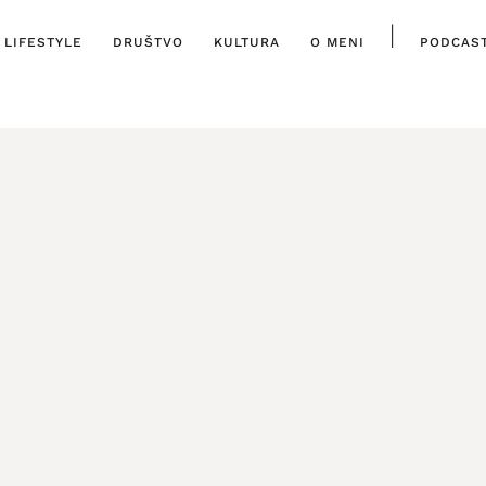
|
LIFESTYLE
DRUŠTVO
KULTURA
O MENI
PODCAS
DRUŠTVO
,
ISTAKNUTO
ćaja usamljenosti 
identiteta
17. SVIBNJA, 2026.