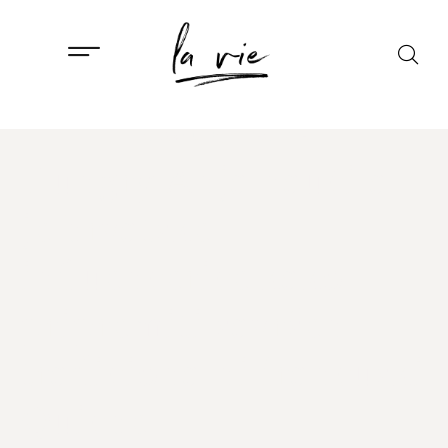
ISTAKNUTO
,
LIFESTYLE
Hungry Anja naučila
je hrvatske
influencerice kako
pripremiti savršen
tradicionalni francuski
Quiche