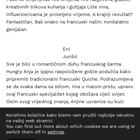
kreativnih trikova kuhanja i gutljaja Lille vina,
influencericama je proletjelo vrijeme. A krajnji rezultat?
Fantastičan. Baš onako na francuski način; nonšalatno
genijalan.
Eni
Jurišić
Sve je bilo u romantičnom duhu francuskog šarma.
Hungry Anja je sjajno raspoložene gošće podučila kako
pripremiti tradicionalni francuski Quiche. Podrazumijeva
se da svaka dama sa stilom, ima u malom prstu, upravo
ovaj francuski specijalitet kojeg obožava cijeli svijet.
Osim ovog vrijednog znanja, Anjine uzvanice su kući
ponijele i sjajno raspoloženje nakon slasne večere koja
Koristimo kolačiće kako bismo vam pružili najbolje iskustvo
se savršeno kombinirala s Lillet koktelima. Lillet Rouge
na našoj web stranici.
Tonic i Lillet Ginger ugrijali su nasmijane obraze i
You can find out more about which cookies we are using or
zacaklili oči pune ljubavi.
switch them off in
settings
.