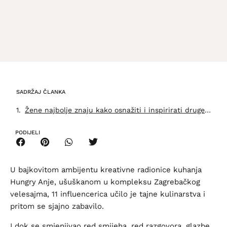
SADRŽAJ ČLANKA
Žene najbolje znaju kako osnažiti i inspirirati druge žene
PODIJELI
U bajkovitom ambijentu kreativne radionice kuhanja
Hungry Anje, ušuškanom u kompleksu Zagrebačkog
velesajma, 11 influencerica učilo je tajne kulinarstva i
pritom se sjajno zabavilo.
I dok se smjenjivao red smijeha, red razgovora, glazbe,