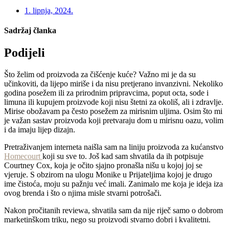
1. lipnja, 2024.
Sadržaj članka
Podijeli
Što želim od proizvoda za čišćenje kuće? Važno mi je da su
učinkoviti, da lijepo miriše i da nisu pretjerano invanzivni. Nekoliko
godina posežem ili za prirodnim pripravcima, poput octa, sode i
limuna ili kupujem proizvode koji nisu štetni za okoliš, ali i zdravlje.
Mirise obožavam pa često posežem za mirisnim uljima. Osim što mi
je važan sastav proizvoda koji pretvaraju dom u mirisnu oazu, volim
i da imaju lijep dizajn.
Pretraživanjem interneta naišla sam na liniju proizvoda za kućanstvo
Homecourt
koji su sve to. Još kad sam shvatila da ih potpisuje
Courtney Cox, koja je očito sjajno pronašla nišu u kojoj joj se
vjeruje. S obzirom na ulogu Monike u Prijateljima kojoj je drugo
ime čistoća, moju su pažnju već imali. Zanimalo me koja je ideja iza
ovog brenda i što o njima misle stvarni potrošači.
Nakon pročitanih reviewa, shvatila sam da nije riječ samo o dobrom
marketinškom triku, nego su proizvodi stvarno dobri i kvalitetni.