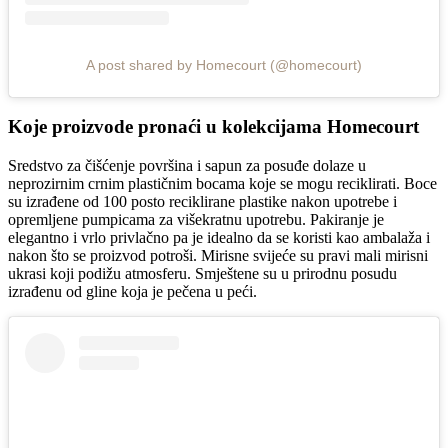
A post shared by Homecourt (@homecourt)
Koje proizvode pronaći u kolekcijama Homecourt
Sredstvo za čišćenje površina i sapun za posuđe dolaze u
neprozirnim crnim plastičnim bocama koje se mogu reciklirati. Boce
su izrađene od 100 posto reciklirane plastike nakon upotrebe i
opremljene pumpicama za višekratnu upotrebu. Pakiranje je
elegantno i vrlo privlačno pa je idealno da se koristi kao ambalaža i
nakon što se proizvod potroši. Mirisne svijeće su pravi mali mirisni
ukrasi koji podižu atmosferu. Smještene su u prirodnu posudu
izrađenu od gline koja je pečena u peći.