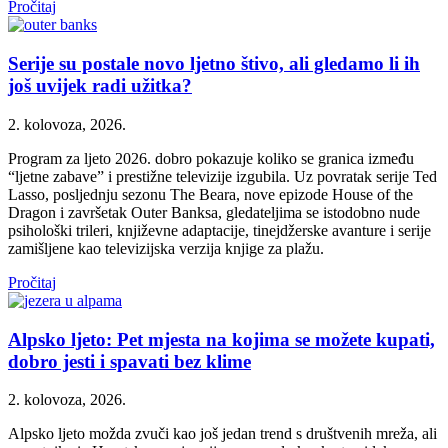
Pročitaj
Serije su postale novo ljetno štivo, ali gledamo li ih
još uvijek radi užitka?
2. kolovoza, 2026.
Program za ljeto 2026. dobro pokazuje koliko se granica između
“ljetne zabave” i prestižne televizije izgubila. Uz povratak serije Ted
Lasso, posljednju sezonu The Beara, nove epizode House of the
Dragon i završetak Outer Banksa, gledateljima se istodobno nude
psihološki trileri, književne adaptacije, tinejdžerske avanture i serije
zamišljene kao televizijska verzija knjige za plažu.
Pročitaj
Alpsko ljeto: Pet mjesta na kojima se možete kupati,
dobro jesti i spavati bez klime
2. kolovoza, 2026.
Alpsko ljeto možda zvuči kao još jedan trend s društvenih mreža, ali