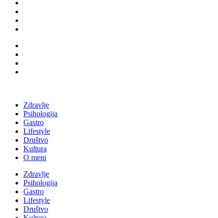
Zdravlje
Psihologija
Gastro
Lifestyle
Društvo
Kultura
O meni
Zdravlje
Psihologija
Gastro
Lifestyle
Društvo
Kultura