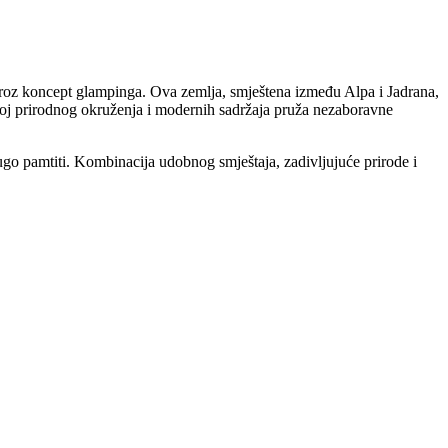
kroz koncept glampinga. Ova zemlja, smještena između Alpa i Jadrana,
e spoj prirodnog okruženja i modernih sadržaja pruža nezaboravne
 dugo pamtiti. Kombinacija udobnog smještaja, zadivljujuće prirode i