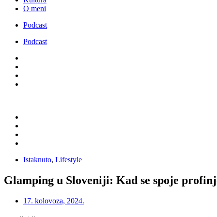
O meni
Podcast
Podcast
Istaknuto
,
Lifestyle
Glamping u Sloveniji: Kad se spoje profinj
17. kolovoza, 2024.