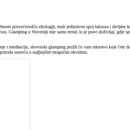
ebnom posvećenošću ekologiji, nudi jedinstven spoj luksuza i divljine 
omfora. Glamping u Sloveniji nije samo trend, to je pravi doživljaj, gdj
štanje i meditaciju, slovenski glamping pružit će vam iskustvo koje ćete
i priroda susreću u najljepšim mogućim okvirima.