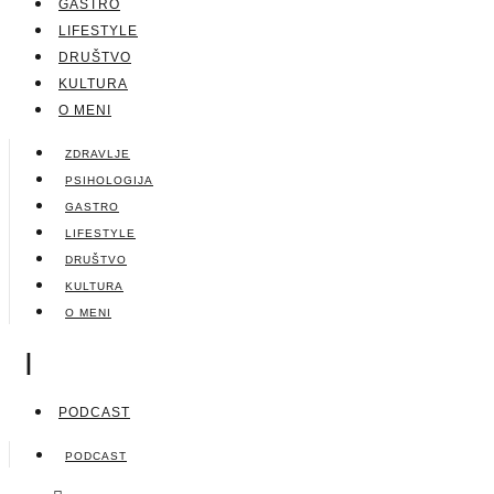
GASTRO
LIFESTYLE
DRUŠTVO
KULTURA
O MENI
ZDRAVLJE
PSIHOLOGIJA
GASTRO
LIFESTYLE
DRUŠTVO
KULTURA
O MENI
|
PODCAST
PODCAST