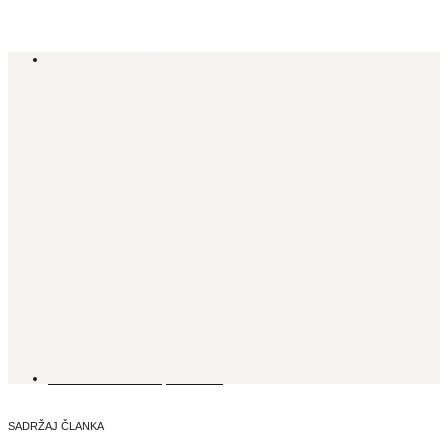
ISTAKNUTO
,
LIFESTYLE
Gdje u Zagrebu popiti
dobru matchu: vodič
kroz grad koji polako
postaje matcha
destinacija
12. TRAVNJA, 2026.
SADRŽAJ ČLANKA