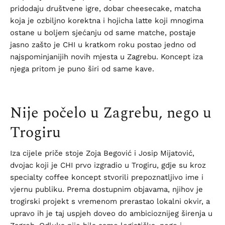
pridodaju društvene igre, dobar cheesecake, matcha
koja je ozbiljno korektna i hojicha latte koji mnogima
ostane u boljem sjećanju od same matche, postaje
jasno zašto je CHI u kratkom roku postao jedno od
najspominjanijih novih mjesta u Zagrebu. Koncept iza
njega pritom je puno širi od same kave.
Nije počelo u Zagrebu, nego u
Trogiru
Iza cijele priče stoje Zoja Begović i Josip Mijatović,
dvojac koji je CHI prvo izgradio u Trogiru, gdje su kroz
specialty coffee koncept stvorili prepoznatljivo ime i
vjernu publiku. Prema dostupnim objavama, njihov je
trogirski projekt s vremenom prerastao lokalni okvir, a
upravo ih je taj uspjeh doveo do ambicioznijeg širenja u