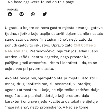
No headings were found on this page.
PODIJELI
U gradu u kojem se nova gastro mjesta otvaraju gotovo
tjedno, rijetko koje uspije ostaviti dojam da nije nastalo
samo zato da bude “instagramično”, nego zato da
ponudi cjelovito iskustvo. Upravo zato
CHI Coffee x
NAR Atelier
u Preradovićevoj nije tek još jedan lijepo
uređen kafić u centru Zagreba, nego prostor koji
pažljivo gradi atmosferu, ritam i identitet. I da, to se
osjeti već pri prvom ulasku.
Ako ste ondje bili, vjerojatno ste primijetili isto što i
mnogi drugi: sofisticiran, ali nenametljiv interijer,
ugodnu atmosferu u kojoj se nije teško zadržati dulje
nego što ste planirali, detalje koji prostoru daju
karakter i onu sve rjeđu kvalitetu da lokal ne djeluje
“napravljeno”, nego promišljeno. A kad se tome