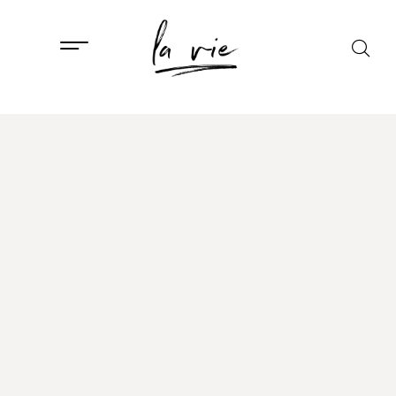
ISTAKNUTO
,
LIFESTYLE
Zagreb je dobio adresu
koja ne prodaje samo
kavu, nego cijeli
osjećaj: zašto se o CHI
Coffee x NAR Atelieru
toliko priča