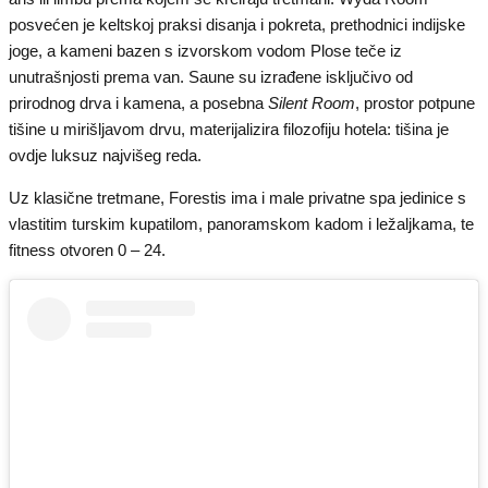
posvećen je keltskoj praksi disanja i pokreta, prethodnici indijske
joge, a kameni bazen s izvorskom vodom Plose teče iz
unutrašnjosti prema van. Saune su izrađene isključivo od
prirodnog drva i kamena, a posebna
Silent Room
, prostor potpune
tišine u mirišljavom drvu, materijalizira filozofiju hotela: tišina je
ovdje luksuz najvišeg reda.
Uz klasične tretmane, Forestis ima i male privatne spa jedinice s
vlastitim turskim kupatilom, panoramskom kadom i ležaljkama, te
fitness otvoren 0 – 24.