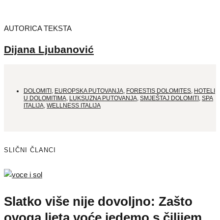
AUTORICA TEKSTA
Dijana Ljubanović
DOLOMITI
,
EUROPSKA PUTOVANJA
,
FORESTIS DOLOMITES
,
HOTELI
U DOLOMITIMA
,
LUKSUZNA PUTOVANJA
,
SMJEŠTAJ DOLOMITI
,
SPA
ITALIJA
,
WELLNESS ITALIJA
SLIČNI ČLANCI
Slatko više nije dovoljno: Zašto
ovoga ljeta voće jedemo s čilijem,