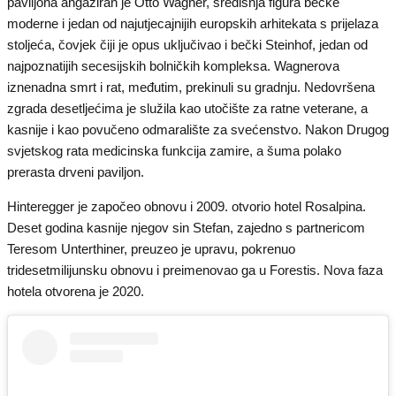
paviljona angažiran je Otto Wagner, središnja figura bečke
moderne i jedan od najutjecajnijih europskih arhitekata s prijelaza
stoljeća, čovjek čiji je opus uključivao i bečki Steinhof, jedan od
najpoznatijih secesijskih bolničkih kompleksa. Wagnerova
iznenadna smrt i rat, međutim, prekinuli su gradnju. Nedovršena
zgrada desetljećima je služila kao utočište za ratne veterane, a
kasnije i kao povučeno odmaralište za svećenstvo. Nakon Drugog
svjetskog rata medicinska funkcija zamire, a šuma polako
prerasta drveni paviljon.
Hinteregger je započeo obnovu i 2009. otvorio hotel Rosalpina.
Deset godina kasnije njegov sin Stefan, zajedno s partnericom
Teresom Unterthiner, preuzeo je upravu, pokrenuo
tridesetmilijunsku obnovu i preimenovao ga u Forestis. Nova faza
hotela otvorena je 2020.