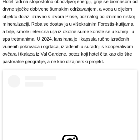
Hotel radi na stopostotno obnovljivoj energiji, grije se biomasom od
drvne sječke dobivene šumskim održavanjem, a voda u cijelom
objektu dolazi izravno s izvora Plose, poznatog po iznimno niskoj
mineralizaciji. Roba se dostavlja u višekratnim Forestis-kutijama,
a bilje, smole i eterična ulja iz okolne šume koriste se u kuhinji i u
spa tretmanima. U 2024. lansirana je i kapsula ručno izrađenih
vunenih pokrivača i ogrtača, izrađenih u suradnji s kooperativom
ovčara i tkalaca iz Val Gardene, potez koji hotel čita kao dio šire
pastoralne geografije, a ne kao dizajnerski projekt.