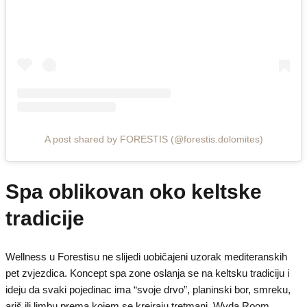
A post shared by FORESTIS (@forestis.dolomites)
Spa oblikovan oko keltske
tradicije
Wellness u Forestisu ne slijedi uobičajeni uzorak mediteranskih
pet zvjezdica. Koncept spa zone oslanja se na keltsku tradiciju i
ideju da svaki pojedinac ima “svoje drvo”, planinski bor, smreku,
ariš ili limbu prema kojem se kreiraju tretmani. Wyda Room