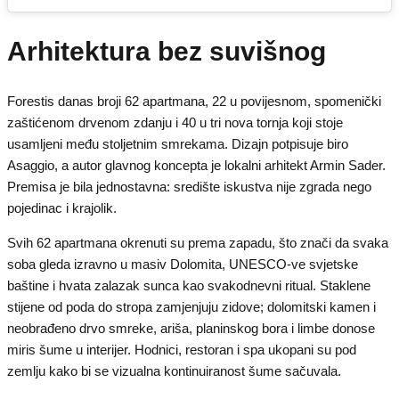
Arhitektura bez suvišnog
Forestis danas broji 62 apartmana, 22 u povijesnom, spomenički
zaštićenom drvenom zdanju i 40 u tri nova tornja koji stoje
usamljeni među stoljetnim smrekama. Dizajn potpisuje biro
Asaggio, a autor glavnog koncepta je lokalni arhitekt Armin Sader.
Premisa je bila jednostavna: središte iskustva nije zgrada nego
pojedinac i krajolik.
Svih 62 apartmana okrenuti su prema zapadu, što znači da svaka
soba gleda izravno u masiv Dolomita, UNESCO-ve svjetske
baštine i hvata zalazak sunca kao svakodnevni ritual. Staklene
stijene od poda do stropa zamjenjuju zidove; dolomitski kamen i
neobrađeno drvo smreke, ariša, planinskog bora i limbe donose
miris šume u interijer. Hodnici, restoran i spa ukopani su pod
zemlju kako bi se vizualna kontinuiranost šume sačuvala.