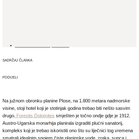
luksuz, mir i utočište s
pogledom na Dolomite
22. TRAVNJA, 2026.
SADRŽAJ ČLANKA
PODIJELI
Na južnom obronku planine Plose, na 1.800 metara nadmorske
visine, stoji hotel koji je stotinjak godina trebao biti nešto sasvim
drugo.
Forestis Dolomites
smješten je točno ondje gdje je 1912.
Austro-Ugarska monarhija planirala izgraditi plućni sanatorij,
kompleks koji je trebao iskoristiti ono što su liječnici tog vremena
smatrali idealnim spojem čiste planinske vode, zraka, sunca i