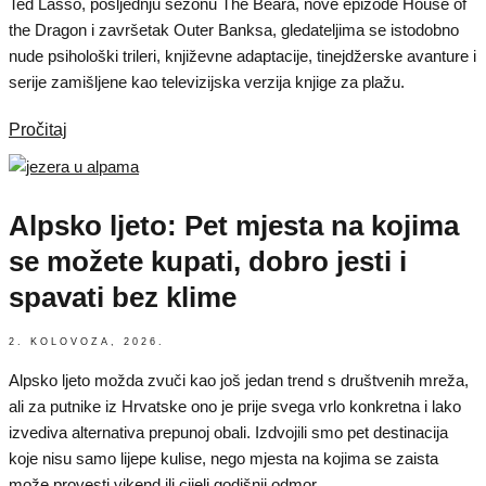
Ted Lasso, posljednju sezonu The Beara, nove epizode House of
the Dragon i završetak Outer Banksa, gledateljima se istodobno
nude psihološki trileri, književne adaptacije, tinejdžerske avanture i
serije zamišljene kao televizijska verzija knjige za plažu.
Pročitaj
Alpsko ljeto: Pet mjesta na kojima
se možete kupati, dobro jesti i
spavati bez klime
2. KOLOVOZA, 2026.
Alpsko ljeto možda zvuči kao još jedan trend s društvenih mreža,
ali za putnike iz Hrvatske ono je prije svega vrlo konkretna i lako
izvediva alternativa prepunoj obali. Izdvojili smo pet destinacija
koje nisu samo lijepe kulise, nego mjesta na kojima se zaista
može provesti vikend ili cijeli godišnji odmor.