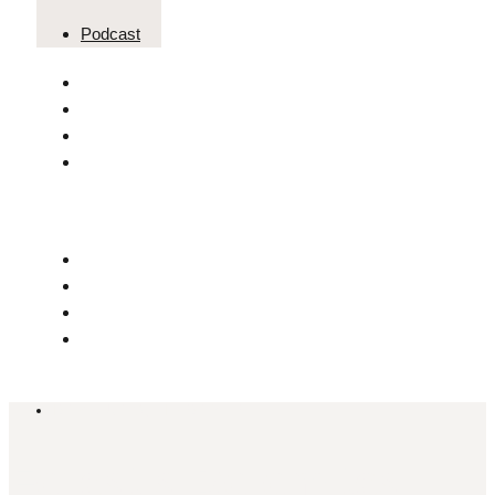
Podcast
ISTAKNUTO
,
LIFESTYLE
Forestis Dolomites –