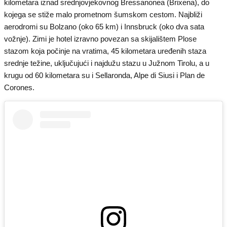
kilometara iznad srednjovjekovnog Bressanonea (Brixena), do
kojega se stiže malo prometnom šumskom cestom. Najbliži
aerodromi su Bolzano (oko 65 km) i Innsbruck (oko dva sata
vožnje). Zimi je hotel izravno povezan sa skijalištem Plose
stazom koja počinje na vratima, 45 kilometara uređenih staza
srednje težine, uključujući i najdužu stazu u Južnom Tirolu, a u
krugu od 60 kilometara su i Sellaronda, Alpe di Siusi i Plan de
Corones.