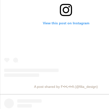
View this post on Instagram
A post shared by F•I•L•I•A (@filia_design)