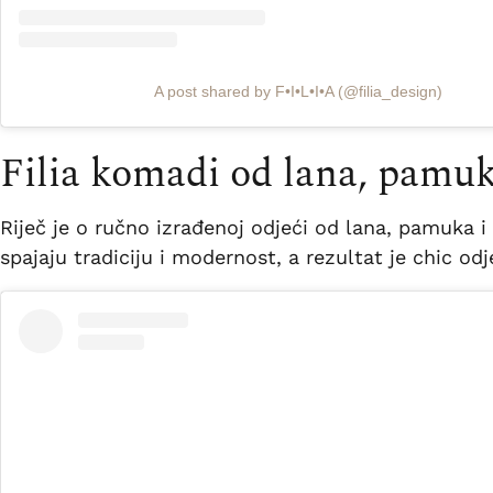
A post shared by F•I•L•I•A (@filia_design)
Filia komadi od lana, pamuk
Riječ je o ručno izrađenoj odjeći od lana, pamuka
spajaju tradiciju i modernost, a rezultat je chic odj