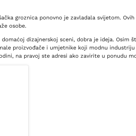
ošačka groznica ponovno je zavladala svijetom. Ovih
aže osobe.
maćoj dizajnerskoj sceni, dobra je ideja. Osim što
e proizvođače i umjetnike koji modnu industriju čin
godini, na pravoj ste adresi ako zavirite u ponudu m