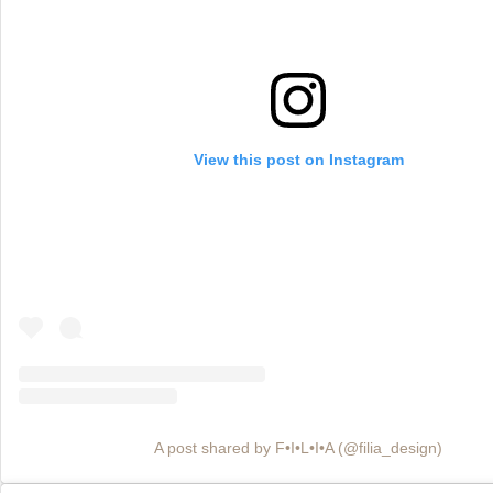
View this post on Instagram
A post shared by F•I•L•I•A (@filia_design)