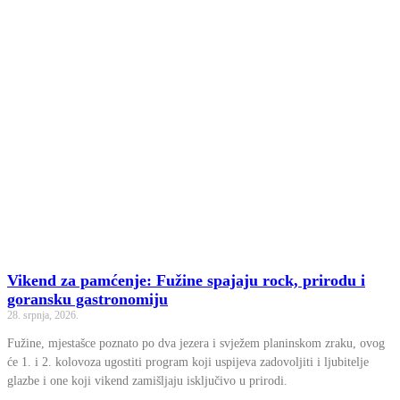
Vikend za pamćenje: Fužine spajaju rock, prirodu i
goransku gastronomiju
28. srpnja, 2026.
Fužine, mjestašce poznato po dva jezera i svježem planinskom zraku, ovog
će 1. i 2. kolovoza ugostiti program koji uspijeva zadovoljiti i ljubitelje
glazbe i one koji vikend zamišljaju isključivo u prirodi.