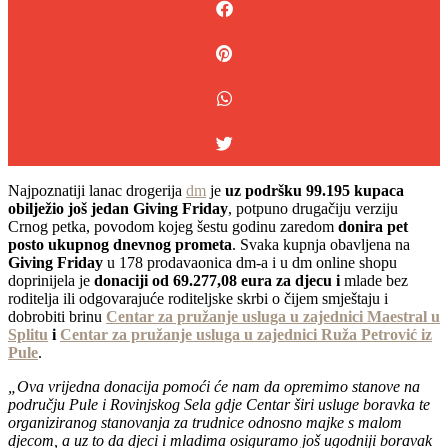
Najpoznatiji lanac drogerija
dm
je
uz podršku 99.195 kupaca
obilježio još jedan Giving Friday
, potpuno drugačiju verziju
Crnog petka, povodom kojeg šestu godinu zaredom
donira pet
posto ukupnog dnevnog prometa
. Svaka kupnja obavljena na
Giving Friday
u 178 prodavaonica dm-a i u dm online shopu
doprinijela je
donaciji od 69.277,08 eura za djecu i
mlade bez
roditelja ili odgovarajuće roditeljske skrbi o čijem smještaju i
dobrobiti brinu
Centar za pružanje usluga u zajednici Maestral u
Splitu
i
Centar za pružanje usluga u zajednici Ruža Petrović iz
Pule
.
„Ova vrijedna donacija
pomoći će nam da opremimo stanove na
području Pule i Rovinjskog Sela gdje Centar širi usluge boravka te
organiziranog stanovanja za trudnice odnosno majke s malom
djecom, a uz to da djeci i mladima osiguramo još ugodniji boravak