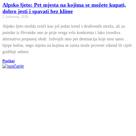
Alpsko ljeto: Pet mjesta na kojima se možete kupati,
dobro jesti i spavati bez klime
2. kolovoza, 2026.
Alpsko ljeto možda zvuči kao još jedan trend s društvenih mreža, ali za
putnike iz Hrvatske ono je prije svega vrlo konkretna i lako izvediva
alternativa prepunoj obali. Izdvojili smo pet destinacija koje nisu samo
lijepe kulise, nego mjesta na kojima se zaista može provesti vikend ili cijeli
godišnji odmor.
Pročitaj