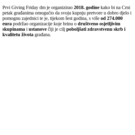
Prvi Giving Friday dm je organizirao
2018. godine
kako bi na Crni
petak građanima omogućio da svoju kupnju pretvore u dobro djelo i
pomognu zajednici te je, tijekom šest godina, s više
od 274.000
eura
podržao organizacije koje brinu o
društveno osjetljivim
skupinama
i
ustanove
čiji je cilj
poboljšati zdravstvenu skrb i
kvalitetu
života
građana.