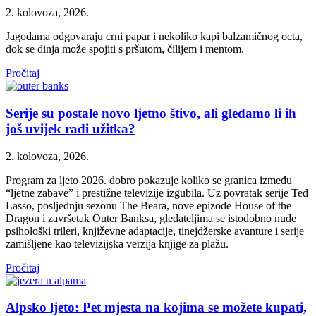
2. kolovoza, 2026.
Jagodama odgovaraju crni papar i nekoliko kapi balzamičnog octa,
dok se dinja može spojiti s pršutom, čilijem i mentom.
Pročitaj
Serije su postale novo ljetno štivo, ali gledamo li ih
još uvijek radi užitka?
2. kolovoza, 2026.
Program za ljeto 2026. dobro pokazuje koliko se granica između
“ljetne zabave” i prestižne televizije izgubila. Uz povratak serije Ted
Lasso, posljednju sezonu The Beara, nove epizode House of the
Dragon i završetak Outer Banksa, gledateljima se istodobno nude
psihološki trileri, književne adaptacije, tinejdžerske avanture i serije
zamišljene kao televizijska verzija knjige za plažu.
Pročitaj
Alpsko ljeto: Pet mjesta na kojima se možete kupati,