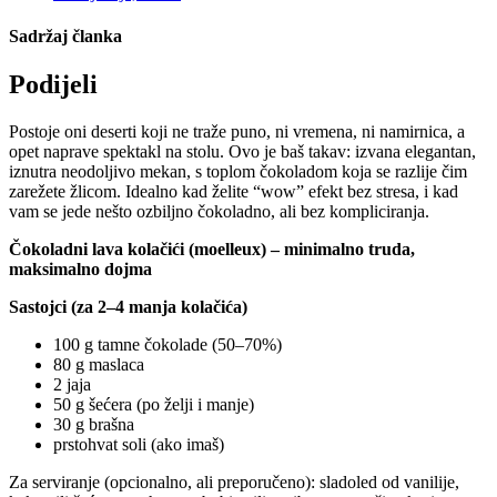
Sadržaj članka
Podijeli
Postoje oni deserti koji ne traže puno, ni vremena, ni namirnica, a
opet naprave spektakl na stolu. Ovo je baš takav: izvana elegantan,
iznutra neodoljivo mekan, s toplom čokoladom koja se razlije čim
zarežete žlicom. Idealno kad želite “wow” efekt bez stresa, i kad
vam se jede nešto ozbiljno čokoladno, ali bez kompliciranja.
Čokoladni lava kolačići (moelleux) – minimalno truda,
maksimalno dojma
Sastojci (za 2–4 manja kolačića)
100 g tamne čokolade (50–70%)
80 g maslaca
2 jaja
50 g šećera (po želji i manje)
30 g brašna
prstohvat soli (ako imaš)
Za serviranje (opcionalno, ali preporučeno): sladoled od vanilije,