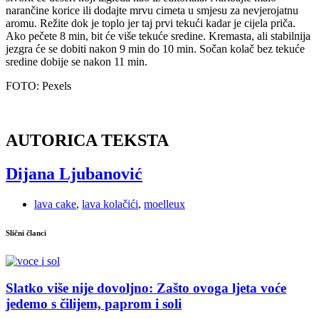
narančine korice ili dodajte mrvu cimeta u smjesu za nevjerojatnu
aromu. Režite dok je toplo jer taj prvi tekući kadar je cijela priča.
Ako pečete 8 min, bit će više tekuće sredine. Kremasta, ali stabilnija
jezgra će se dobiti nakon 9 min do 10 min. Sočan kolač bez tekuće
sredine dobije se nakon 11 min.
FOTO: Pexels
AUTORICA TEKSTA
Dijana Ljubanović
lava cake
,
lava kolačići
,
moelleux
Slični članci
Slatko više nije dovoljno: Zašto ovoga ljeta voće
jedemo s čilijem, paprom i soli