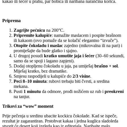
kakao ili šećer u prahu, par bobica ili naribana narančina korica.
Priprema
Zagrij
te
pećnicu
na 200°C.
Pripremi
te
kalupiće
: namažite maslacem i pospite brašnom
ili kakaom (ovo pomaže da se kolačić elegantno “izvuče”).
Otopi
te
čokoladu i maslac
zajedno (mikrovalna ili na pari) i
promiješajte da bude glatko i sjajno.
U drugoj posudi
kratko umuti
te
jaja i šećer
(30–60 sekundi,
samo da se spoji i lagano zapjeni).
Dodaj otopljenu čokoladu u jaja, pa umiješaj
brašno + sol
.
Miješaj kratko, bez dramatike.
Smjesu raspodijeli u kalupiće do
2/3 visine
.
Peci 8–10 minuta
: rubovi trebaju biti čvrsti, a sredina
mekana.
Pusti
1 minutu
da odmore, prođi nožićem uz rub i
preokreni
na tanjur.
T
rikovi za “wow” moment
Prije pečenja u sredinu ubacite kockicu čokolade. Kad se ispeče,
rezultat je zagarantiran. Prstohvat kakaa i jedna kuglica sladoleda
stvorit će desert koji izgleda kao iz editoriala. Naribajte malo