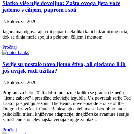
Slatko više nije dovoljno: Zašto ovoga ljeta voće
jedemo s čilijem, paprom i soli
2. kolovoza, 2026.
Jagodama odgovaraju crni papar i nekoliko kapi balzamičnog octa,
dok se dinja može spojiti s pršutom, čilijem i mentom.
Pročitaj
Serije su postale novo ljetno štivo, ali gledamo li ih
još uvijek radi užitka?
2. kolovoza, 2026.
Program za ljeto 2026. dobro pokazuje koliko se granica između
“ljetne zabave” i prestižne televizije izgubila. Uz povratak serije Ted
Lasso, posljednju sezonu The Beara, nove epizode House of the
Dragon i završetak Outer Banksa, gledateljima se istodobno nude
psihološki trileri, književne adaptacije, tinejdžerske avanture i serije
zamišljene kao televizijska verzija knjige za plažu.
Pročitaj