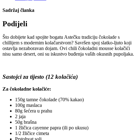
Sadržaj članka
Podijeli
Što dobijete kad spojite bogatu Astečku tradiciju čokolade s
chillijem s modernim kolačarstvom? Savršen spoj slatko-ljuto koji
ostavlja nezaboravan dojam. Ovi chili čokoladni mousse kolačići
nisu samo desert, oni su iskustvo buđenja vaših okusnih pupoljaka.
Sastojci za tijesto (12 kolačića)
Za čokoladne kolačiće:
150g tamne čokolade (70% kakao)
100g maslaca
80g šećera u prahu
2 jaja
50g brašna
1 žličica cayenne papra (ili po ukusu)
1/2 žličice cimeta
Prstohvat soli