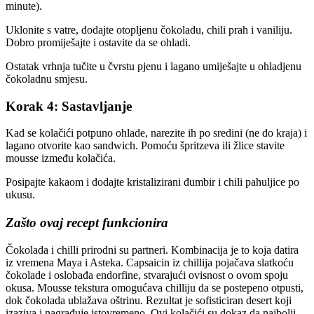
minute).
Uklonite s vatre, dodajte otopljenu čokoladu, chili prah i vaniliju.
Dobro promiješajte i ostavite da se ohladi.
Ostatak vrhnja tučite u čvrstu pjenu i lagano umiješajte u ohladjenu
čokoladnu smjesu.
Korak 4: Sastavljanje
Kad se kolačići potpuno ohlade, narezite ih po sredini (ne do kraja) i
lagano otvorite kao sandwich. Pomoću špritzeva ili žlice stavite
mousse između kolačića.
Posipajte kakaom i dodajte kristalizirani đumbir i chili pahuljice po
ukusu.
Zašto ovaj recept funkcionira
Čokolada i chilli prirodni su partneri. Kombinacija je to koja datira
iz vremena Maya i Asteka. Capsaicin iz chillija pojačava slatkoću
čokolade i oslobađa endorfine, stvarajući ovisnost o ovom spoju
okusa. Mousse tekstura omogućava chilliju da se postepeno otpusti,
dok čokolada ublažava oštrinu. Rezultat je sofisticiran desert koji
izaziva i nagrađuje istovremeno. Ovi kolačići su dokaz da najbolji