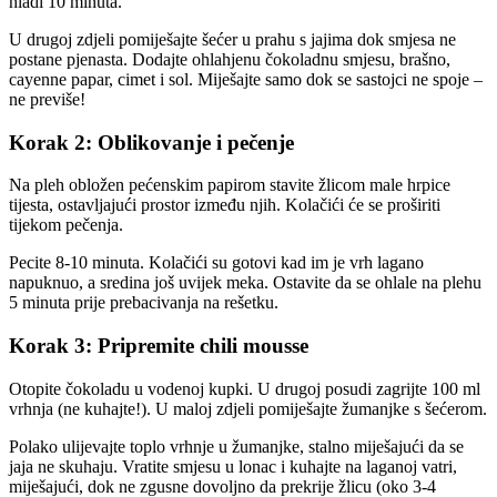
hladi 10 minuta.
U drugoj zdjeli pomiješajte šećer u prahu s jajima dok smjesa ne
postane pjenasta. Dodajte ohlahjenu čokoladnu smjesu, brašno,
cayenne papar, cimet i sol. Miješajte samo dok se sastojci ne spoje –
ne previše!
Korak 2: Oblikovanje i pečenje
Na pleh obložen pećenskim papirom stavite žlicom male hrpice
tijesta, ostavljajući prostor između njih. Kolačići će se proširiti
tijekom pečenja.
Pecite 8-10 minuta. Kolačići su gotovi kad im je vrh lagano
napuknuo, a sredina još uvijek meka. Ostavite da se ohlale na plehu
5 minuta prije prebacivanja na rešetku.
Korak 3: Pripremite chili mousse
Otopite čokoladu u vodenoj kupki. U drugoj posudi zagrijte 100 ml
vrhnja (ne kuhajte!). U maloj zdjeli pomiješajte žumanjke s šećerom.
Polako ulijevajte toplo vrhnje u žumanjke, stalno miješajući da se
jaja ne skuhaju. Vratite smjesu u lonac i kuhajte na laganoj vatri,
miješajući, dok ne zgusne dovoljno da prekrije žlicu (oko 3-4