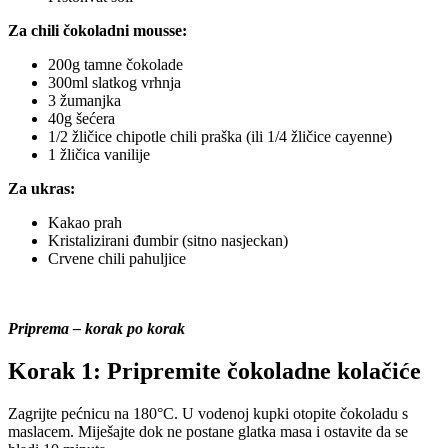
Za chili čokoladni mousse:
200g tamne čokolade
300ml slatkog vrhnja
3 žumanjka
40g šećera
1/2 žličice chipotle chili praška (ili 1/4 žličice cayenne)
1 žličica vanilije
Za ukras:
Kakao prah
Kristalizirani đumbir (sitno nasjeckan)
Crvene chili pahuljice
Priprema – korak po korak
Korak 1: Pripremite čokoladne kolačiće
Zagrijte pećnicu na 180°C. U vodenoj kupki otopite čokoladu s
maslacem. Miješajte dok ne postane glatka masa i ostavite da se