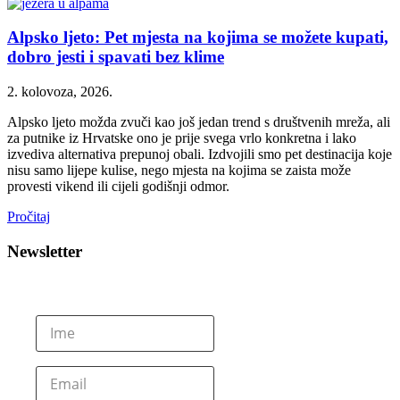
Alpsko ljeto: Pet mjesta na kojima se možete kupati,
dobro jesti i spavati bez klime
2. kolovoza, 2026.
Alpsko ljeto možda zvuči kao još jedan trend s društvenih mreža, ali
za putnike iz Hrvatske ono je prije svega vrlo konkretna i lako
izvediva alternativa prepunoj obali. Izdvojili smo pet destinacija koje
nisu samo lijepe kulise, nego mjesta na kojima se zaista može
provesti vikend ili cijeli godišnji odmor.
Pročitaj
Newsletter