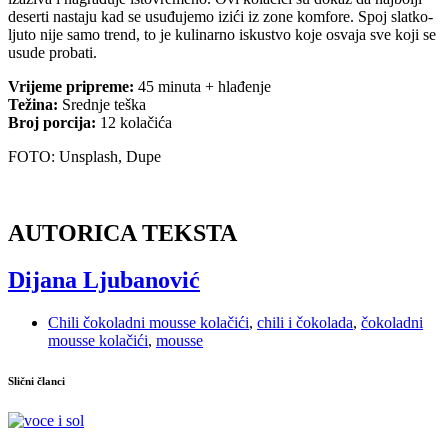
deserti nastaju kad se usuđujemo izići iz zone komfore. Spoj slatko-
ljuto nije samo trend, to je kulinarno iskustvo koje osvaja sve koji se
usude probati.
Vrijeme pripreme:
45 minuta + hlađenje
Težina:
Srednje teška
Broj porcija:
12 kolačića
FOTO: Unsplash, Dupe
AUTORICA TEKSTA
Dijana Ljubanović
Chili čokoladni mousse kolačići
,
chili i čokolada
,
čokoladni
mousse kolačići
,
mousse
Slični članci