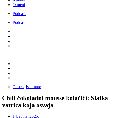
O meni
Podcast
Podcast
Gastro
,
Istaknuto
Chili čokoladni mousse kolačići: Slatka
vatrica koja osvaja
14. rujna, 2025.