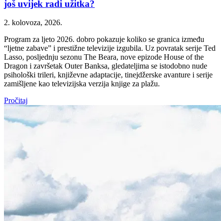
još uvijek radi užitka?
2. kolovoza, 2026.
Program za ljeto 2026. dobro pokazuje koliko se granica između
“ljetne zabave” i prestižne televizije izgubila. Uz povratak serije Ted
Lasso, posljednju sezonu The Beara, nove epizode House of the
Dragon i završetak Outer Banksa, gledateljima se istodobno nude
psihološki trileri, književne adaptacije, tinejdžerske avanture i serije
zamišljene kao televizijska verzija knjige za plažu.
Pročitaj