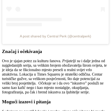
A post shared by Central Perk (@centralperk)
Značaj i očekivanja
Ovo je sjajan potez za kulturu fanova.
Prijatelji su
i dalje jedna od
najgledanijih serija, sa velikim brojem obožavatelja širom svijeta, te
je ideja da se fikcionalno mjesto preseli u realni svijet vrlo
atraktivna. Lokacija u Times Squareu je strateški odlična. Centar
turističke gužve, sa velikom posjećenosti, što daje potencijal za
veliki broj posjetitelja. Očekuje se i da ovo “iskustvo” posluži ne
samo kao kafić nego i kao mjesto nostalgije, okupljanja,
fotografiranja, pa čak i brend iskustva za ljubitelje serije.
Mogući izazovi i pitanja