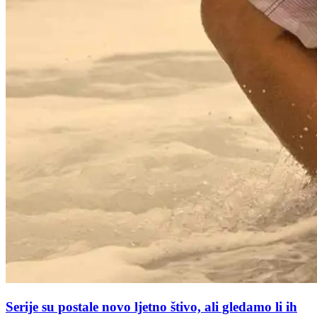
Serije su postale novo ljetno štivo, ali gledamo li ih