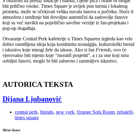
S obzirom na prestiž lokacije i marku, cijene pića i hrane bi mogle
biti prilično visoke. Times Square je uvijek pun turista i lokalnog
prometa, može se očekivati velika navala fanova u početku. Hoće li
atmosfera i uređenje biti dovoljno autentični da zadovolje fanove
koji su već navikli na poprilično savršne verzije iz fan-projekata i
pop-up događaja.
Otvaranje Central Perk kafeterije u Times Squareu izgleda kao vrlo
dobro osmišljena ideja koja kombinira nostalgiju, kulturološki brend
i iskustvo koje mnogi žele da iskuse. Ako si fan
Friends
, ovo će
vjerovatno biti mjesto koje “moratiš posjetiti”, a i za one koji nisu
ozbiljni fanovi, moglo bi biti zabavno i zanimljivo iskustvo.
AUTORICA TEKSTA
Dijana Ljubanović
central perk
,
friends
,
new york
,
Orange Sofa Room
,
prijatelji
,
times square
Slični članci