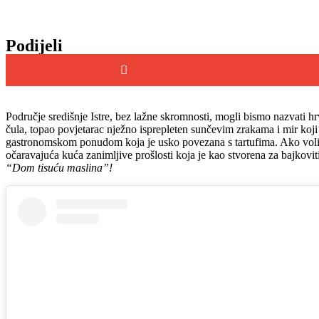
Podijeli
Područje središnje Istre, bez lažne skromnosti, mogli bismo nazvati h
čula, topao povjetarac nježno isprepleten sunčevim zrakama i mir koj
gastronomskom ponudom koja je usko povezana s tartufima. Ako volite m
očaravajuća kuća zanimljive prošlosti koja je kao stvorena za bajkoviti
“Dom tisuću maslina”!