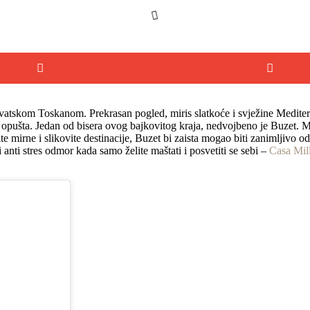
rvatskom Toskanom. Prekrasan pogled, miris slatkoće i svježine Mediter
i opušta. Jedan od bisera ovog bajkovitog kraja, nedvojbeno je Buzet. 
irne i slikovite destinacije, Buzet bi zaista mogao biti zanimljivo odr
 anti stres odmor kada samo želite maštati i posvetiti se sebi –
Casa Mill