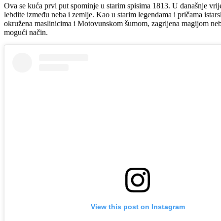
Ova se kuća prvi put spominje u starim spisima 1813. U današnje vrije
lebdite između neba i zemlje. Kao u starim legendama i pričama istars
okružena maslinicima i Motovunskom šumom, zagrljena magijom neba i 
mogući način.
View this post on Instagram