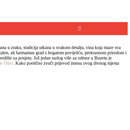
ana u zraku, tradicija utkana u svakom detalju, vina koja maze sva
Malen, ali šarmantan grad s bogatom poviješću, prekrasnom prirodom i
edište za posjetu. Još jedan razlog više za odmor u Buzetu je
e Olivi.
Kako poetično zvuči prijevod imena ovog divnog mjesta