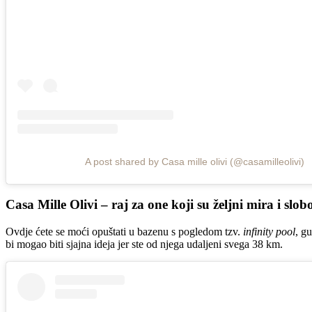
A post shared by Casa mille olivi (@casamilleolivi)
Casa Mille Olivi – raj za one koji su željni mira i slob
Ovdje ćete se moći opuštati u bazenu s pogledom tzv.
infinity pool
, gu
bi mogao biti sjajna ideja jer ste od njega udaljeni svega 38 km.