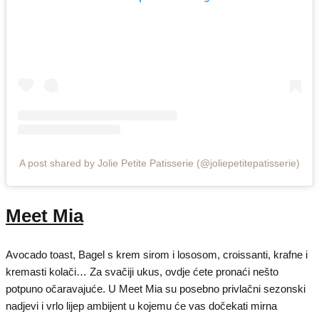
A post shared by Jolie Petite Patisserie (@joliepetitepatisserie)
Meet Mia
Avocado toast, Bagel s krem sirom i lososom, croissanti, krafne i
kremasti kolači… Za svačiji ukus, ovdje ćete pronaći nešto
potpuno očaravajuće. U Meet Mia su posebno privlačni sezonski
nadjevi i vrlo lijep ambijent u kojemu će vas dočekati mirna