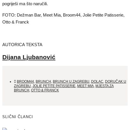
pogriješi ma što naručili.
FOTO: Dežman Bar, Meet Mia, Broom44, Jolie Petite Patisserie,
Otto & Franck
AUTORICA TEKSTA
Dijana Ljubanović
BROOM44
,
BRUNCH
,
BRUNCH U ZAGREBU
,
DOLAC
,
DORUČAK U
ZAGREBU
,
JOLIE PETITE PATISSERIE
,
MEET MIA
,
MJESTA ZA
BRUNCH
,
OTTO & FRANCK
SLIČNI ČLANCI