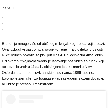
PODIJELI
Brunch je mnogo više od običnog milenijalskog trenda koji prolazi.
Ovaj uzbudljivi gastro ritual svoje korijene ima u dalekoj prošlosti.
Riječ brunch pojavila se prvi put u tisku u Sjedinjenim Američkim
Državama. “Najnovija ‘moda’ je izdavanje pozivnica za ručak koji
se zove ‘brunch u 11 sati”, objašnjeno je u kolumni u New
Oxfordu, starim pennsylvanijskim novinama, 1896. godine.
Izvorno je zamišljen za bogataše kao razvučeni, složeni događaj,
ali ubrzo je prešao u mainstream.