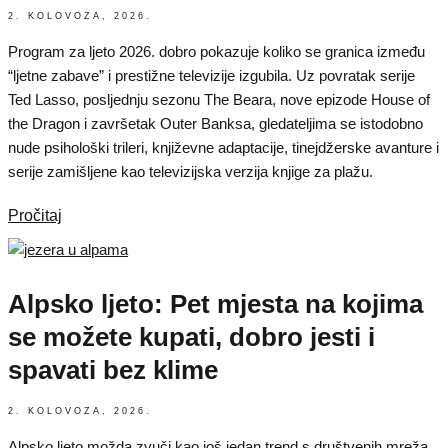
2. KOLOVOZA, 2026.
Program za ljeto 2026. dobro pokazuje koliko se granica između
“ljetne zabave” i prestižne televizije izgubila. Uz povratak serije
Ted Lasso, posljednju sezonu The Beara, nove epizode House of
the Dragon i završetak Outer Banksa, gledateljima se istodobno
nude psihološki trileri, književne adaptacije, tinejdžerske avanture i
serije zamišljene kao televizijska verzija knjige za plažu.
Pročitaj
Alpsko ljeto: Pet mjesta na kojima
se možete kupati, dobro jesti i
spavati bez klime
2. KOLOVOZA, 2026.
Alpsko ljeto možda zvuči kao još jedan trend s društvenih mreža,