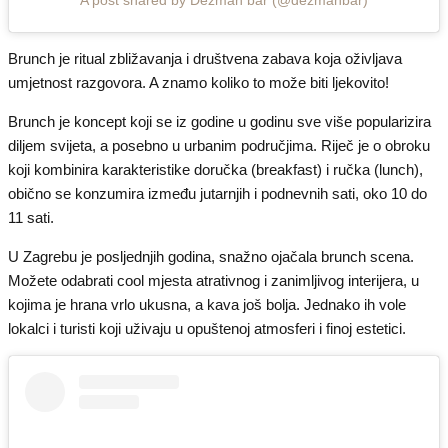
A post shared by Dežman bar (@dezmanbar)
Brunch je ritual zbližavanja i društvena zabava koja oživljava
umjetnost razgovora. A znamo koliko to može biti ljekovito!
Brunch je koncept koji se iz godine u godinu sve više popularizira
diljem svijeta, a posebno u urbanim područjima. Riječ je o obroku
koji kombinira karakteristike doručka (breakfast) i ručka (lunch),
obično se konzumira između jutarnjih i podnevnih sati, oko 10 do
11 sati.
U Zagrebu je posljednjih godina, snažno ojačala brunch scena.
Možete odabrati cool mjesta atrativnog i zanimljivog interijera, u
kojima je hrana vrlo ukusna, a kava još bolja. Jednako ih vole
lokalci i turisti koji uživaju u opuštenoj atmosferi i finoj estetici.