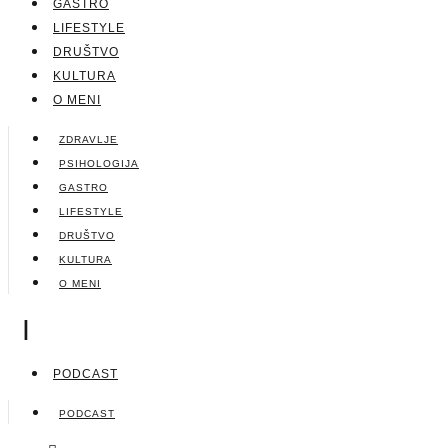
GASTRO
LIFESTYLE
DRUŠTVO
KULTURA
O MENI
ZDRAVLJE
PSIHOLOGIJA
GASTRO
LIFESTYLE
DRUŠTVO
KULTURA
O MENI
|
PODCAST
PODCAST