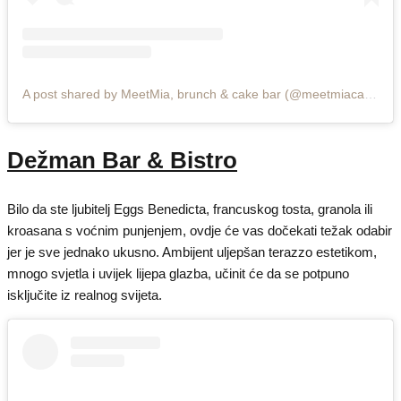
A post shared by MeetMia, brunch & cake bar (@meetmiacakes)
Dežman Bar & Bistro
Bilo da ste ljubitelj Eggs Benedicta, francuskog tosta, granola ili
kroasana s voćnim punjenjem, ovdje će vas dočekati težak odabir
jer je sve jednako ukusno. Ambijent uljepšan terazzo estetikom,
mnogo svjetla i uvijek lijepa glazba, učinit će da se potpuno
isključite iz realnog svijeta.