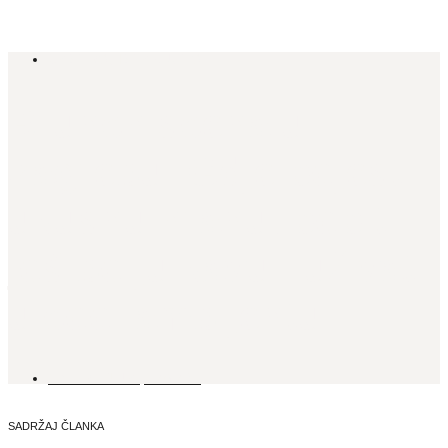
GASTRO
,
ISTAKNUTO
Brunch scena u
Zagrebu: Gdje pojesti
ukusnu hranu, popiti
još bolju kavu i uživati
u cool ambijentu
17. RUJNA, 2023.
SADRŽAJ ČLANKA