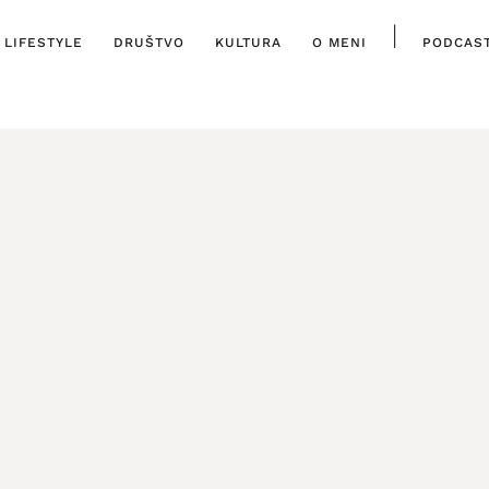
|
LIFESTYLE
DRUŠTVO
KULTURA
O MENI
PODCAS
ISTAKNUTO
,
KULTURA
Misterija, strast i 
kivati u drugoj sez
4. SIJEČNJA, 2025.