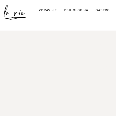
ZDRAVLJE
PSIHOLOGIJA
GASTRO
“Black Doves” – 
oče