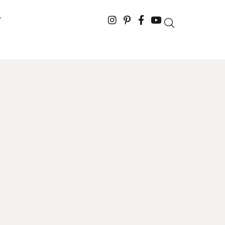
T
novi početak: Što
oni?